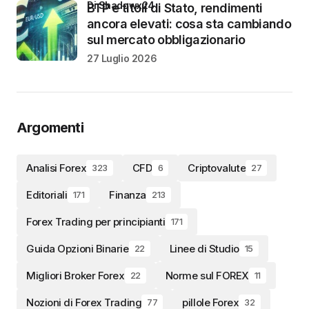
di Shadowx24
BTP e titoli di Stato, rendimenti
ancora elevati: cosa sta cambiando
sul mercato obbligazionario
27 Luglio 2026
Argomenti
Analisi Forex
CFD
Criptovalute
323
6
27
Editoriali
Finanza
171
213
Forex Trading per principianti
171
Guida Opzioni Binarie
Linee di Studio
22
15
Migliori Broker Forex
Norme sul FOREX
22
11
Nozioni di Forex Trading
pillole Forex
77
32