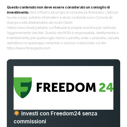
Questo contenuto non deve essere considerato un consiglio di
investimento.
Non offriamo alcun tipo di consulenza finanziaria. L’articolo
ha uno scopo soltanto informativo e alcuni contenuti sono Comunicati
Stampa scritti direttamente dai nostri Clienti.
I lettori sono tenuti pertanto a effettuare le proprie ricerche per verificare
l’aggiornamento dei dati. Questo sito NON è responsabile, direttamente o
indirettamente, per qualsivoglia danno o perdita, reale o presunta, causata
dall'utilizzo di qualunque contenuto o servizio menzionato sul sito
https://www.forexguida.com.
Investi con Freedom24 senza
commissioni