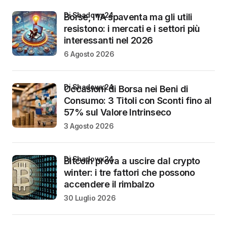
di Shadowx24
Borse, l’IA spaventa ma gli utili
resistono: i mercati e i settori più
interessanti nel 2026
6 Agosto 2026
di Shadowx24
Occasioni di Borsa nei Beni di
Consumo: 3 Titoli con Sconti fino al
57% sul Valore Intrinseco
3 Agosto 2026
di Shadowx24
Bitcoin prova a uscire dal crypto
winter: i tre fattori che possono
accendere il rimbalzo
30 Luglio 2026