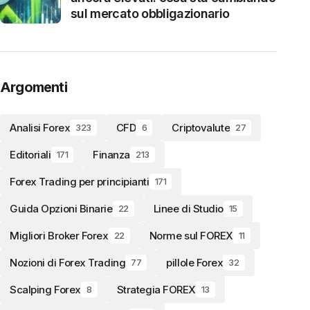
sul mercato obbligazionario
Argomenti
Analisi Forex
CFD
Criptovalute
323
6
27
Editoriali
Finanza
171
213
Forex Trading per principianti
171
Guida Opzioni Binarie
Linee di Studio
22
15
Migliori Broker Forex
Norme sul FOREX
22
11
Nozioni di Forex Trading
pillole Forex
77
32
Scalping Forex
Strategia FOREX
8
13