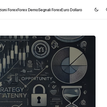
ioni Forex
Forex Demo
Segnali Forex
Euro Dollaro