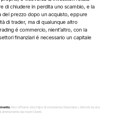
re di chiudere in perdita uno scambio, e la
ta del prezzo dopo un acquisto, eppure
ità di trader, ma di qualunque altro
rading é commercio, nient’altro, con la
settori finanziari é necessario un capitale
imento.
Non offriamo alcun tipo di consulenza finanziaria. L’articolo ha uno
direttamente dai nostri Clienti.