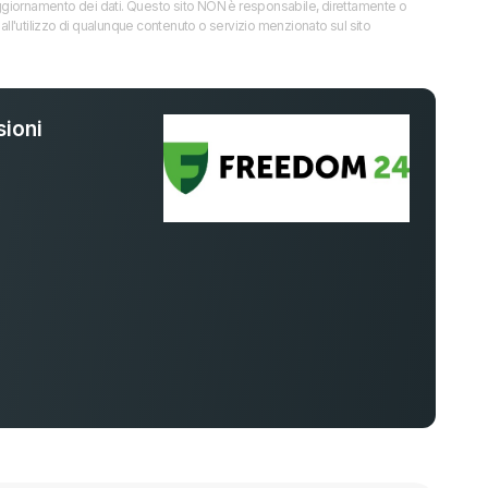
 l’aggiornamento dei dati. Questo sito NON è responsabile, direttamente o
all'utilizzo di qualunque contenuto o servizio menzionato sul sito
ioni
%