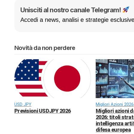
Unisciti al nostro canale Telegram!
Accedi a news, analisi e strategie esclusive
Novità da non perdere
USD JPY
Migliori Azioni 2026
Previsioni USDJPY 2026
Migliori azioni 
2026: titoli strat
intelligenza arti
difesa europea