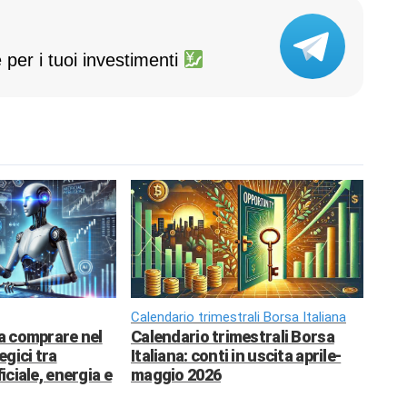
 per i tuoi investimenti
Calendario trimestrali Borsa Italiana
da comprare nel
Calendario trimestrali Borsa
egici tra
Italiana: conti in uscita aprile-
ficiale, energia e
maggio 2026