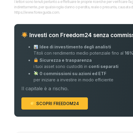
I lettori sono tenuti pertanto a effettuare le proprie ricerche per verificare
indirettamente, per qualsivoglia danno o perdita, reale o presunta, causata d
https://www.forexguida.com.
Investi con Freedom24 senza commiss
Idee di investimento degli analisti
Titoli con rendimento medio potenziale fino al
16
Sicurezza e trasparenza
i tuoi asset sono custoditi in
conti separati
0 commissioni su azioni ed ETF
per iniziare a investire in modo efficiente
Il capitale è a rischio.
SCOPRI FREEDOM24