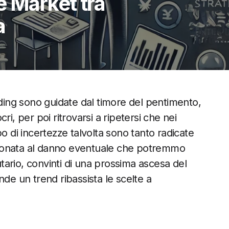
e Market tra
a
ading sono guidate dal timore del pentimento,
i, per poi ritrovarsi a ripetersi che nei
o di incertezze talvolta sono tanto radicate
zionata al danno eventuale che potremmo
ario, convinti di una prossima ascesa del
nde un trend ribassista le scelte a