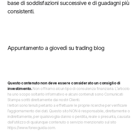
base di soddisfazioni successive e di guadagni più
consistenti.
Appuntamento a giovedì su trading blog
Questo contenuto non deve essere considerato un consiglio di
investimento.
Non offriamo alcun tipo di consulenza finanziaria. L’articolo
ha uno scopo soltanto informativo e alcuni contenuti sono Comunicati
Stampa scritti direttamente dai nostri Clienti.
I lettori sono tenuti pertanto a effettuare le proprie ricerche per verificare
l’aggiornamento dei dati. Questo sito NON è responsabile, direttamente o
indirettamente, per qualsivoglia danno o perdita, reale o presunta, causata
dall'utilizzo di qualunque contenuto o servizio menzionato sul sito
https://www.forexguida.com.