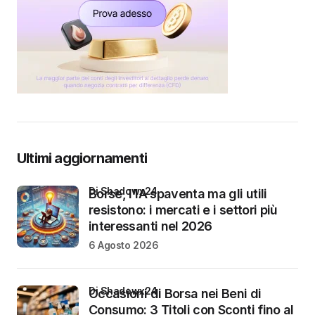
Ultimi aggiornamenti
di Shadowx24
Borse, l’IA spaventa ma gli utili
resistono: i mercati e i settori più
interessanti nel 2026
6 Agosto 2026
di Shadowx24
Occasioni di Borsa nei Beni di
Consumo: 3 Titoli con Sconti fino al