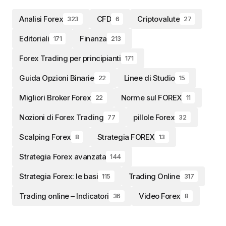
Analisi Forex
CFD
Criptovalute
323
6
27
Editoriali
Finanza
171
213
Forex Trading per principianti
171
Guida Opzioni Binarie
Linee di Studio
22
15
Migliori Broker Forex
Norme sul FOREX
22
11
Nozioni di Forex Trading
pillole Forex
77
32
Scalping Forex
Strategia FOREX
8
13
Strategia Forex avanzata
144
Strategia Forex: le basi
Trading Online
115
317
Trading online – Indicatori
Video Forex
36
8