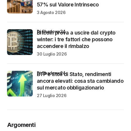
57% sul Valore Intrinseco
3 Agosto 2026
di Shadowx24
Bitcoin prova a uscire dal crypto
winter: i tre fattori che possono
accendere il rimbalzo
30 Luglio 2026
di Shadowx24
BTP e titoli di Stato, rendimenti
ancora elevati: cosa sta cambiando
sul mercato obbligazionario
27 Luglio 2026
Argomenti