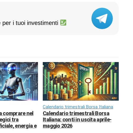
 per i tuoi investimenti
Calendario trimestrali Borsa Italiana
da comprare nel
Calendario trimestrali Borsa
egici tra
Italiana: conti in uscita aprile-
ficiale, energia e
maggio 2026