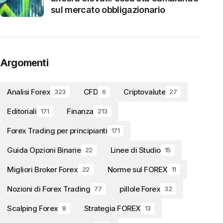
sul mercato obbligazionario
Argomenti
Analisi Forex
CFD
Criptovalute
323
6
27
Editoriali
Finanza
171
213
Forex Trading per principianti
171
Guida Opzioni Binarie
Linee di Studio
22
15
Migliori Broker Forex
Norme sul FOREX
22
11
Nozioni di Forex Trading
pillole Forex
77
32
Scalping Forex
Strategia FOREX
8
13