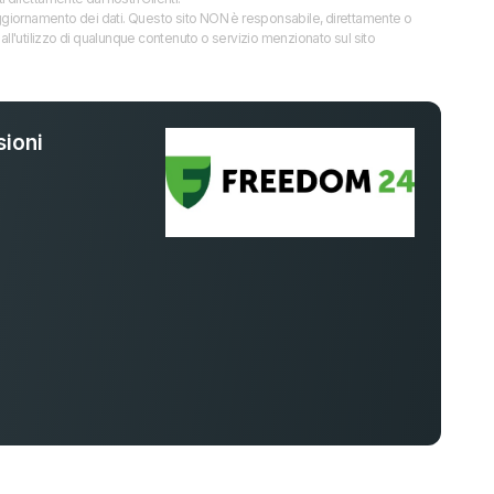
 l’aggiornamento dei dati. Questo sito NON è responsabile, direttamente o
all'utilizzo di qualunque contenuto o servizio menzionato sul sito
ioni
%