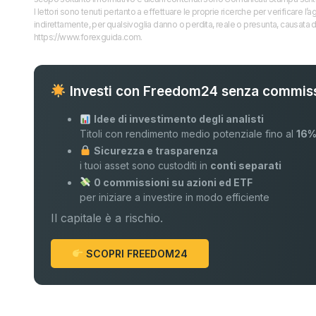
I lettori sono tenuti pertanto a effettuare le proprie ricerche per verificare
indirettamente, per qualsivoglia danno o perdita, reale o presunta, causata d
https://www.forexguida.com.
Investi con Freedom24 senza commiss
Idee di investimento degli analisti
Titoli con rendimento medio potenziale fino al
16
Sicurezza e trasparenza
i tuoi asset sono custoditi in
conti separati
0 commissioni su azioni ed ETF
per iniziare a investire in modo efficiente
Il capitale è a rischio.
SCOPRI FREEDOM24