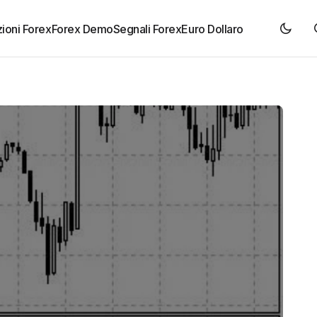
ioni Forex
Forex Demo
Segnali Forex
Euro Dollaro