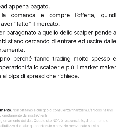
read appena pagato.
a domanda e compre l’offerta, quindi
ver “fatto” il mercato.
er paragonato a quello dello scalper pende a
i stiano cercando di entrare ed uscire dalle
ntemente.
prio perché fanno trading molto spesso e
operazioni fa lo scalper e più il market maker
ai pips di spread che richiede.
imento.
Non offriamo alcun tipo di consulenza finanziaria. L’articolo ha uno
direttamente dai nostri Clienti.
 l’aggiornamento dei dati. Questo sito NON è responsabile, direttamente o
all'utilizzo di qualunque contenuto o servizio menzionato sul sito