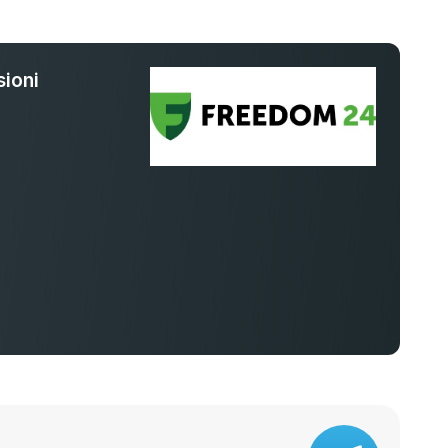
ioni
%