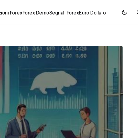
ioni Forex
Forex Demo
Segnali Forex
Euro Dollaro