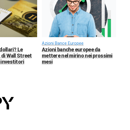
Azioni Bance Europee
dollari? Le
Azioni banche europee da
 di Wall Street
mettere nel mirino nei prossimi
investitori
mesi