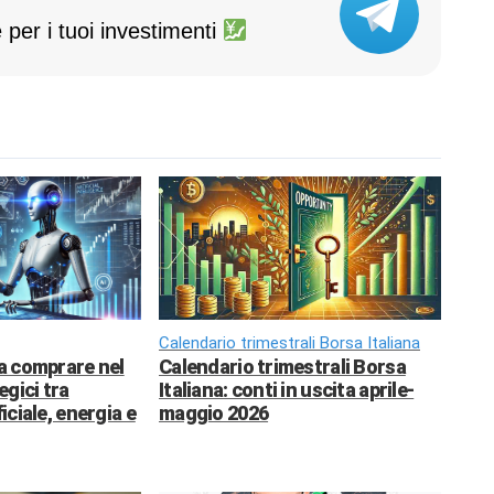
 per i tuoi investimenti
Calendario trimestrali Borsa Italiana
da comprare nel
Calendario trimestrali Borsa
egici tra
Italiana: conti in uscita aprile-
ficiale, energia e
maggio 2026