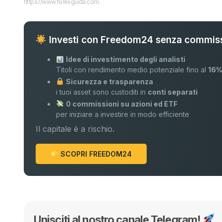
https://www.forexguida.com.
Investi con Freedom24 senza commiss
Idee di investimento degli analisti
Titoli con rendimento medio potenziale fino al
16
Sicurezza e trasparenza
i tuoi asset sono custoditi in
conti separati
0 commissioni su azioni ed ETF
per iniziare a investire in modo efficiente
Il capitale è a rischio.
SCOPRI FREEDOM24
Unisciti al nostro canale Telegram!