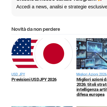
Accedi a news, analisi e strategie esclusive
Novità da non perdere
USD JPY
Migliori Azioni 2026
Previsioni USDJPY 2026
Migliori azioni 
2026: titoli strat
intelligenza arti
difesa europea