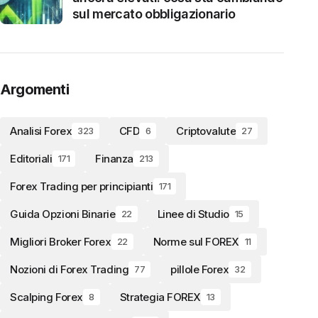
sul mercato obbligazionario
Argomenti
Analisi Forex
CFD
Criptovalute
323
6
27
Editoriali
Finanza
171
213
Forex Trading per principianti
171
Guida Opzioni Binarie
Linee di Studio
22
15
Migliori Broker Forex
Norme sul FOREX
22
11
Nozioni di Forex Trading
pillole Forex
77
32
Scalping Forex
Strategia FOREX
8
13