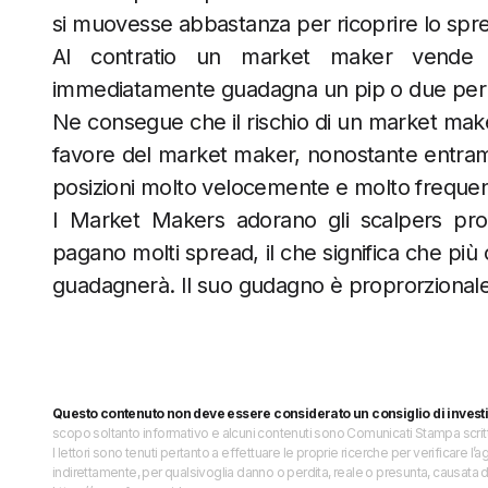
si muovesse abbastanza per ricoprire lo sp
Al contratio un market maker vende l
immediatamente guadagna un pip o due per a
Ne consegue che il rischio di un market mak
favore del market maker, nonostante entramb
posizioni molto velocemente e molto freque
I Market Makers adorano gli scalpers pro
pagano molti spread, il che significa che più 
guadagnerà. Il suo gudagno è proprorzionale 
Questo contenuto non deve essere considerato un consiglio di invest
scopo soltanto informativo e alcuni contenuti sono Comunicati Stampa scritti 
I lettori sono tenuti pertanto a effettuare le proprie ricerche per verificare
indirettamente, per qualsivoglia danno o perdita, reale o presunta, causata d