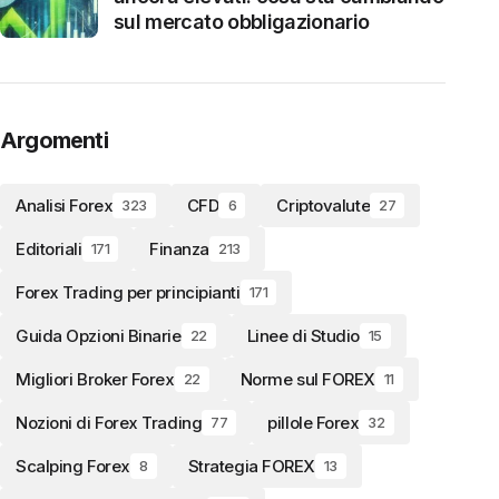
sul mercato obbligazionario
Argomenti
Analisi Forex
CFD
Criptovalute
323
6
27
Editoriali
Finanza
171
213
Forex Trading per principianti
171
Guida Opzioni Binarie
Linee di Studio
22
15
Migliori Broker Forex
Norme sul FOREX
22
11
Nozioni di Forex Trading
pillole Forex
77
32
Scalping Forex
Strategia FOREX
8
13