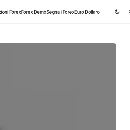
ioni Forex
Forex Demo
Segnali Forex
Euro Dollaro