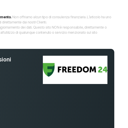
imento.
Non offriamo alcun tipo di consulenza finanziaria. L’articolo ha uno
direttamente dai nostri Clienti.
 l’aggiornamento dei dati. Questo sito NON è responsabile, direttamente o
all'utilizzo di qualunque contenuto o servizio menzionato sul sito
ioni
%