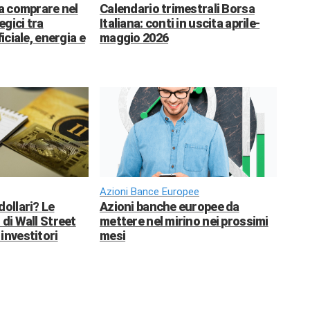
da comprare nel
Calendario trimestrali Borsa
egici tra
Italiana: conti in uscita aprile-
ficiale, energia e
maggio 2026
Azioni Bance Europee
dollari? Le
Azioni banche europee da
 di Wall Street
mettere nel mirino nei prossimi
investitori
mesi