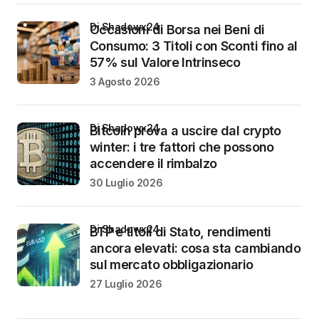
di Shadowx24
Occasioni di Borsa nei Beni di
Consumo: 3 Titoli con Sconti fino al
57% sul Valore Intrinseco
3 Agosto 2026
di Shadowx24
Bitcoin prova a uscire dal crypto
winter: i tre fattori che possono
accendere il rimbalzo
30 Luglio 2026
di Shadowx24
BTP e titoli di Stato, rendimenti
ancora elevati: cosa sta cambiando
sul mercato obbligazionario
27 Luglio 2026