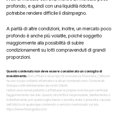
profondo, e quindi con una liquidità ridotta,
potrebbe rendere difficile il disimpegno.
A parità di altre condizioni, inoltre, un mercato poco
profondo è anche più volatile, poiché soggetto
maggiormente alla possibilità di subire
condizionamenti su lotti compravenduti di grandi
proporzioni.
Questo contenuto non deve essere considerato un consiglio di
investimento.
Non offriamo alcun tipo di consulenza finanziaria. L’articolo
ha uno scopo soltanto informativo e alcuni contenuti sono Comunicati
Stampa scritti direttamente dai nostri Clienti.
I lettori sono tenuti pertanto a effettuare le proprie ricerche per verificare
l’aggiornamento dei dati. Questo sito NON è responsabile, direttamente o
indirettamente, per qualsivoglia danno o perdita, reale o presunta, causata
dall'utilizzo di qualunque contenuto o servizio menzionato sul sito
https://www.forexguida.com.