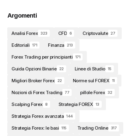
Argomenti
Analisi Forex
CFD
Criptovalute
323
6
27
Editoriali
Finanza
171
213
Forex Trading per principianti
171
Guida Opzioni Binarie
Linee di Studio
22
15
Migliori Broker Forex
Norme sul FOREX
22
11
Nozioni di Forex Trading
pillole Forex
77
32
Scalping Forex
Strategia FOREX
8
13
Strategia Forex avanzata
144
Strategia Forex: le basi
Trading Online
115
317