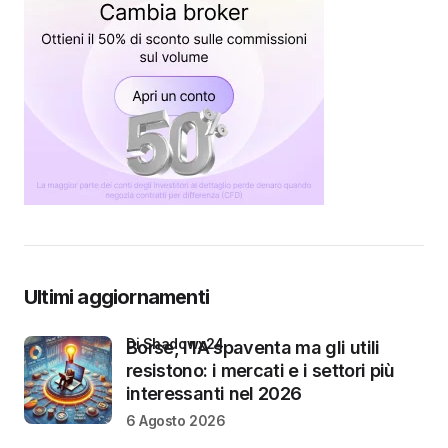
Ultimi aggiornamenti
di Shadowx24
Borse, l’IA spaventa ma gli utili
resistono: i mercati e i settori più
interessanti nel 2026
6 Agosto 2026