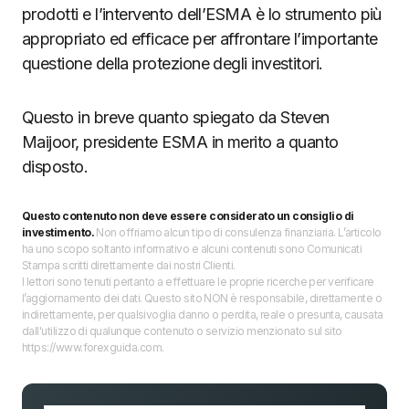
prodotti e l’intervento dell’ESMA è lo strumento più
appropriato ed efficace per affrontare l’importante
questione della protezione degli investitori.
Questo in breve quanto spiegato da Steven
Maijoor, presidente ESMA in merito a quanto
disposto.
Questo contenuto non deve essere considerato un consiglio di
investimento.
Non offriamo alcun tipo di consulenza finanziaria. L’articolo
ha uno scopo soltanto informativo e alcuni contenuti sono Comunicati
Stampa scritti direttamente dai nostri Clienti.
I lettori sono tenuti pertanto a effettuare le proprie ricerche per verificare
l’aggiornamento dei dati. Questo sito NON è responsabile, direttamente o
indirettamente, per qualsivoglia danno o perdita, reale o presunta, causata
dall'utilizzo di qualunque contenuto o servizio menzionato sul sito
https://www.forexguida.com.