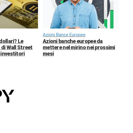
Azioni Bance Europee
dollari? Le
Azioni banche europee da
 di Wall Street
mettere nel mirino nei prossimi
investitori
mesi