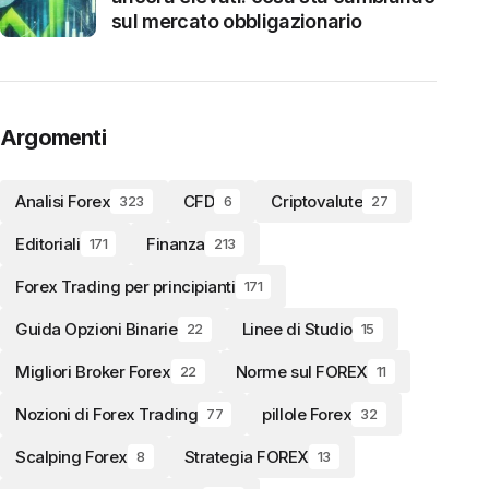
sul mercato obbligazionario
Argomenti
Analisi Forex
CFD
Criptovalute
323
6
27
Editoriali
Finanza
171
213
Forex Trading per principianti
171
Guida Opzioni Binarie
Linee di Studio
22
15
Migliori Broker Forex
Norme sul FOREX
22
11
Nozioni di Forex Trading
pillole Forex
77
32
Scalping Forex
Strategia FOREX
8
13