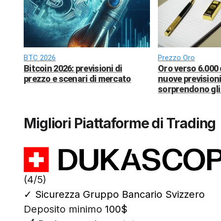
BTC 2026
Prezzo Oro
Bitcoin 2026: previsioni di
Oro verso 6.000 
prezzo e scenari di mercato
nuove previsioni
sorprendono gli 
Migliori Piattaforme di Trading
(4/5)
✓
Sicurezza Gruppo Bancario Svizzero
Deposito minimo
100$