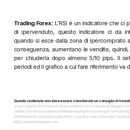
Trading Forex
: L’RSI è un indicatore che ci 
di ipervenduto, questo indicatore ci da inf
quando si esce dalla zona di ipercomprato a
conseguenza, aumentano le vendite, quindi, 
per chiuderla dopo almeno 5/10 pips. Il sett
periodi ed il grafico a cui fare riferimento va
Questo contenuto non deve essere considerato un consiglio di invest
scopo soltanto informativo e alcuni contenuti sono Comunicati Stampa scritti 
I lettori sono tenuti pertanto a effettuare le proprie ricerche per verificare
indirettamente, per qualsivoglia danno o perdita, reale o presunta, causata d
https://www.forexguida.com.