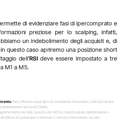
permette di evidenziare fasi di ipercomprato e
ormazioni preziose per lo scalping, infatti,
bbiamo un indebolimento degli acquisti e, di
in questo caso apriremo una posizione short
aggio dell’
RSI
deve essere impostato a tre
 da M1 a M5.
imento.
Non offriamo alcun tipo di consulenza finanziaria. L’articolo ha uno
direttamente dai nostri Clienti.
 l’aggiornamento dei dati. Questo sito NON è responsabile, direttamente o
all'utilizzo di qualunque contenuto o servizio menzionato sul sito