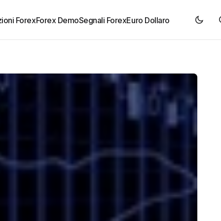
ioni Forex
Forex Demo
Segnali Forex
Euro Dollaro