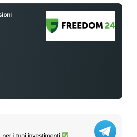
ioni
%
 per i tuoi investimenti