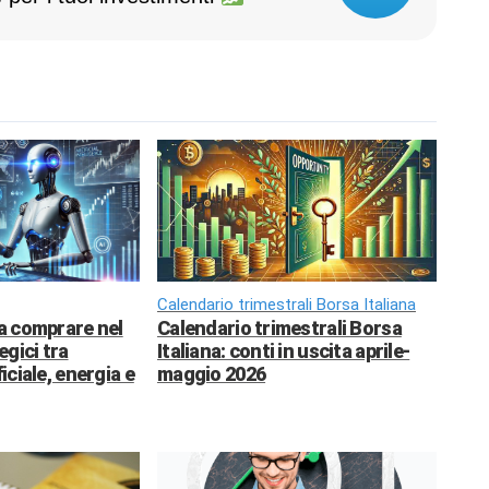
Calendario trimestrali Borsa Italiana
da comprare nel
Calendario trimestrali Borsa
egici tra
Italiana: conti in uscita aprile-
ficiale, energia e
maggio 2026