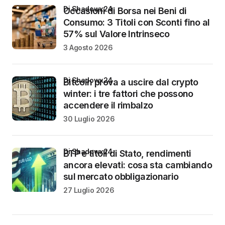
di Shadowx24
Occasioni di Borsa nei Beni di
Consumo: 3 Titoli con Sconti fino al
57% sul Valore Intrinseco
3 Agosto 2026
di Shadowx24
Bitcoin prova a uscire dal crypto
winter: i tre fattori che possono
accendere il rimbalzo
30 Luglio 2026
di Shadowx24
BTP e titoli di Stato, rendimenti
ancora elevati: cosa sta cambiando
sul mercato obbligazionario
27 Luglio 2026