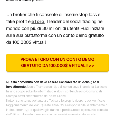
Un broker che ti consente di inserire stop loss e
take profit è
eToro
, il leader del social trading nel
mondo con più di 30 milioni di utenti! Puoi iniziare
sulla sua piattaforma con un conto demo gratuito
da 100.000$ virtuali!
PROVA ETORO CON UN CONTO DEMO
GRATUITO DA 100.000$ VIRTUALI! >>
Questo contenuto non deve essere considerato un consiglio di
investimento.
Non offriamo alcun tipo di consulenza finanziaria. L’articolo
ha uno scopo soltanto informativo e alcuni contenuti sono Comunicati
Stampa scritti direttamente dai nostri Clienti.
I lettori sono tenuti pertanto a effettuare le proprie ricerche per verificare
l’aggiornamento dei dati. Questo sito NON è responsabile, direttamente o
indirettamente, per qualsivoglia danno o perdita, reale o presunta, causata
dall'utilizzo di qualunque contenuto o servizio menzionato sul sito