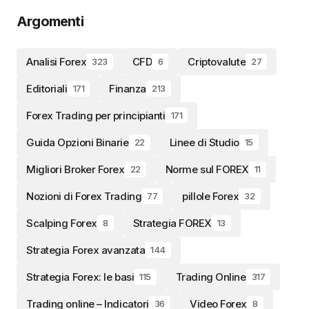
Argomenti
Analisi Forex
CFD
Criptovalute
323
6
27
Editoriali
Finanza
171
213
Forex Trading per principianti
171
Guida Opzioni Binarie
Linee di Studio
22
15
Migliori Broker Forex
Norme sul FOREX
22
11
Nozioni di Forex Trading
pillole Forex
77
32
Scalping Forex
Strategia FOREX
8
13
Strategia Forex avanzata
144
Strategia Forex: le basi
Trading Online
115
317
Trading online – Indicatori
Video Forex
36
8