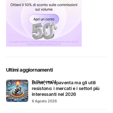
Ultimi aggiornamenti
di Shadowx24
Borse, l’IA spaventa ma gli utili
resistono: i mercati e i settori più
interessanti nel 2026
6 Agosto 2026