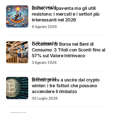
di Shadowx24
Borse, l’IA spaventa ma gli utili
resistono: i mercati e i settori più
interessanti nel 2026
6 Agosto 2026
di Shadowx24
Occasioni di Borsa nei Beni di
Consumo: 3 Titoli con Sconti fino al
57% sul Valore Intrinseco
3 Agosto 2026
di Shadowx24
Bitcoin prova a uscire dal crypto
winter: i tre fattori che possono
accendere il rimbalzo
30 Luglio 2026