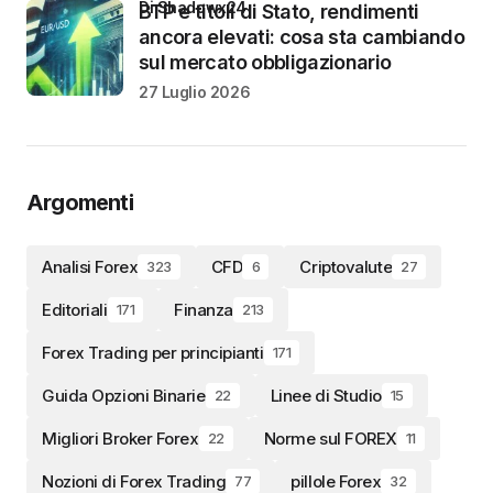
di Shadowx24
BTP e titoli di Stato, rendimenti
ancora elevati: cosa sta cambiando
sul mercato obbligazionario
27 Luglio 2026
Argomenti
Analisi Forex
CFD
Criptovalute
323
6
27
Editoriali
Finanza
171
213
Forex Trading per principianti
171
Guida Opzioni Binarie
Linee di Studio
22
15
Migliori Broker Forex
Norme sul FOREX
22
11
Nozioni di Forex Trading
pillole Forex
77
32