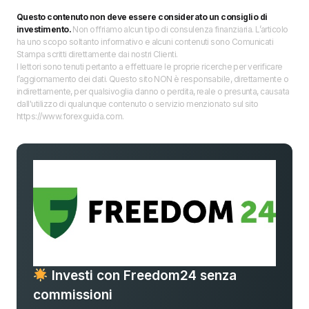
Questo contenuto non deve essere considerato un consiglio di
investimento.
Non offriamo alcun tipo di consulenza finanziaria. L’articolo
ha uno scopo soltanto informativo e alcuni contenuti sono Comunicati
Stampa scritti direttamente dai nostri Clienti.
I lettori sono tenuti pertanto a effettuare le proprie ricerche per verificare
l’aggiornamento dei dati. Questo sito NON è responsabile, direttamente o
indirettamente, per qualsivoglia danno o perdita, reale o presunta, causata
dall'utilizzo di qualunque contenuto o servizio menzionato sul sito
https://www.forexguida.com.
Investi con Freedom24 senza
commissioni