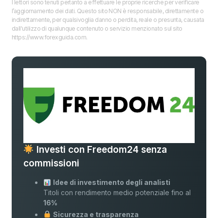
I lettori sono tenuti pertanto a effettuare le proprie ricerche per verificare
l’aggiornamento dei dati. Questo sito NON è responsabile, direttamente o
indirettamente, per qualsivoglia danno o perdita, reale o presunta, causata
dall'utilizzo di qualunque contenuto o servizio menzionato sul sito
https://www.forexguida.com.
Investi con Freedom24 senza
commissioni
Idee di investimento degli analisti
Titoli con rendimento medio potenziale fino al
16%
Sicurezza e trasparenza