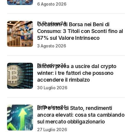
6 Agosto 2026
di Shadowx24
Occasioni di Borsa nei Beni di
Consumo: 3 Titoli con Sconti fino al
57% sul Valore Intrinseco
3 Agosto 2026
di Shadowx24
Bitcoin prova a uscire dal crypto
winter: i tre fattori che possono
accendere il rimbalzo
30 Luglio 2026
di Shadowx24
BTP e titoli di Stato, rendimenti
ancora elevati: cosa sta cambiando
sul mercato obbligazionario
27 Luglio 2026