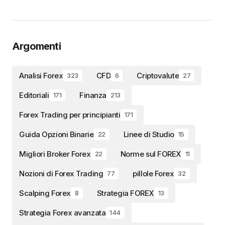
Argomenti
Analisi Forex
CFD
Criptovalute
323
6
27
Editoriali
Finanza
171
213
Forex Trading per principianti
171
Guida Opzioni Binarie
Linee di Studio
22
15
Migliori Broker Forex
Norme sul FOREX
22
11
Nozioni di Forex Trading
pillole Forex
77
32
Scalping Forex
Strategia FOREX
8
13
Strategia Forex avanzata
144