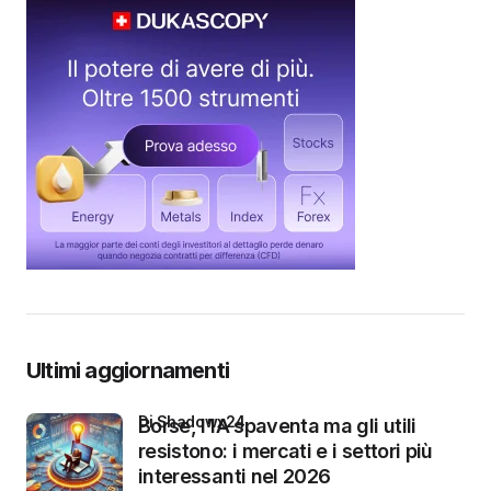
Ultimi aggiornamenti
di Shadowx24
Borse, l’IA spaventa ma gli utili
resistono: i mercati e i settori più
interessanti nel 2026