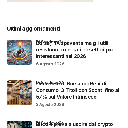
Ultimi aggiornamenti
di Shadowx24
Borse, l’IA spaventa ma gli utili
resistono: i mercati e i settori più
interessanti nel 2026
6 Agosto 2026
di Shadowx24
Occasioni di Borsa nei Beni di
Consumo: 3 Titoli con Sconti fino al
57% sul Valore Intrinseco
3 Agosto 2026
di Shadowx24
Bitcoin prova a uscire dal crypto