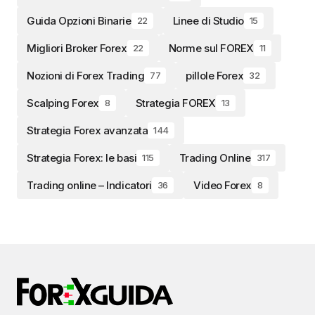
Guida Opzioni Binarie
Linee di Studio
22
15
Migliori Broker Forex
Norme sul FOREX
22
11
Nozioni di Forex Trading
pillole Forex
77
32
Scalping Forex
Strategia FOREX
8
13
Strategia Forex avanzata
144
Strategia Forex: le basi
Trading Online
115
317
Trading online – Indicatori
Video Forex
36
8