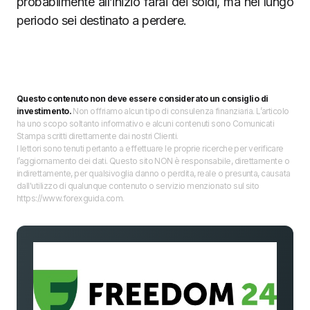
probabilmente all’inizio farai dei soldi, ma nel lungo
periodo sei destinato a perdere.
Questo contenuto non deve essere considerato un consiglio di
investimento.
Non offriamo alcun tipo di consulenza finanziaria. L’articolo
ha uno scopo soltanto informativo e alcuni contenuti sono Comunicati
Stampa scritti direttamente dai nostri Clienti.
I lettori sono tenuti pertanto a effettuare le proprie ricerche per verificare
l’aggiornamento dei dati. Questo sito NON è responsabile, direttamente o
indirettamente, per qualsivoglia danno o perdita, reale o presunta, causata
dall'utilizzo di qualunque contenuto o servizio menzionato sul sito
https://www.forexguida.com.