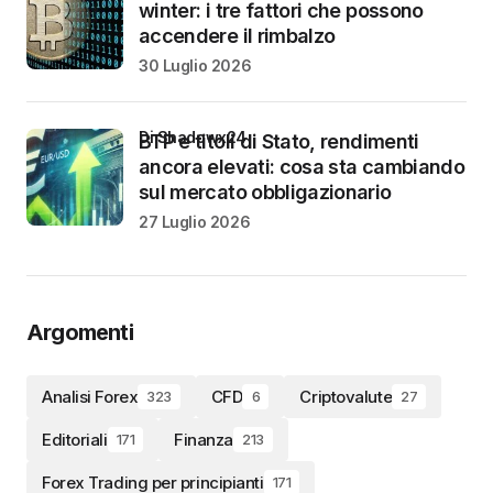
winter: i tre fattori che possono
accendere il rimbalzo
30 Luglio 2026
di Shadowx24
BTP e titoli di Stato, rendimenti
ancora elevati: cosa sta cambiando
sul mercato obbligazionario
27 Luglio 2026
Argomenti
Analisi Forex
CFD
Criptovalute
323
6
27
Editoriali
Finanza
171
213
Forex Trading per principianti
171