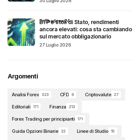
30 Luglio 2026
di Shadowx24
BTP e titoli di Stato, rendimenti
ancora elevati: cosa sta cambiando
sul mercato obbligazionario
27 Luglio 2026
Argomenti
Analisi Forex
CFD
Criptovalute
323
6
27
Editoriali
Finanza
171
213
Forex Trading per principianti
171
Guida Opzioni Binarie
Linee di Studio
22
15