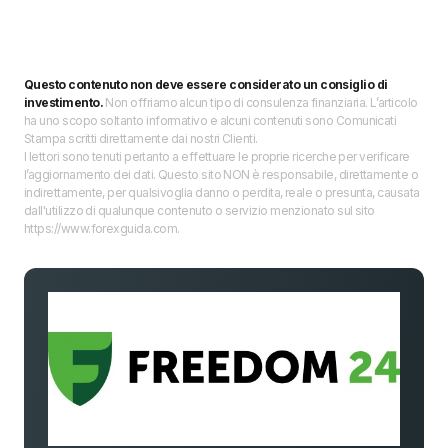
Questo contenuto non deve essere considerato un consiglio di
investimento.
Non offriamo alcun tipo di consulenza finanziaria. L’articolo
ha uno scopo soltanto informativo e alcuni contenuti sono Comunicati
Stampa scritti direttamente dai nostri Clienti.
I lettori sono tenuti pertanto a effettuare le proprie ricerche per verificare
l’aggiornamento dei dati. Questo sito NON è responsabile, direttamente o
indirettamente, per qualsivoglia danno o perdita, reale o presunta, causata
dall'utilizzo di qualunque contenuto o servizio menzionato sul sito
https://www.forexguida.com.