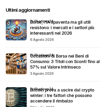
Ultimi aggiornamenti
di Shadowx24
Borse, l’IA spaventa ma gli utili
resistono: i mercati e i settori più
interessanti nel 2026
6 Agosto 2026
di Shadowx24
Occasioni di Borsa nei Beni di
Consumo: 3 Titoli con Sconti fino al
57% sul Valore Intrinseco
3 Agosto 2026
di Shadowx24
Bitcoin prova a uscire dal crypto
winter: i tre fattori che possono
accendere il rimbalzo