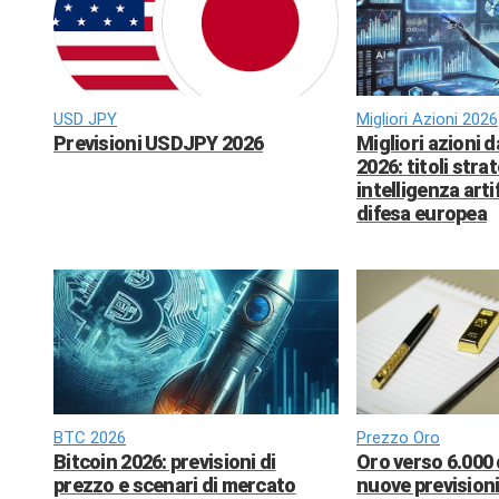
USD JPY
Migliori Azioni 2026
Previsioni USDJPY 2026
Migliori azioni 
2026: titoli strat
intelligenza arti
difesa europea
BTC 2026
Prezzo Oro
Bitcoin 2026: previsioni di
Oro verso 6.000 
prezzo e scenari di mercato
nuove previsioni