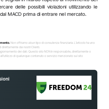
care delle possibili violazioni utilizzando le
 dal MACD prima di entrare nel mercato.
imento.
Non offriamo alcun tipo di consulenza finanziaria. L’articolo ha uno
direttamente dai nostri Clienti.
 l’aggiornamento dei dati. Questo sito NON è responsabile, direttamente o
all'utilizzo di qualunque contenuto o servizio menzionato sul sito
ioni
%