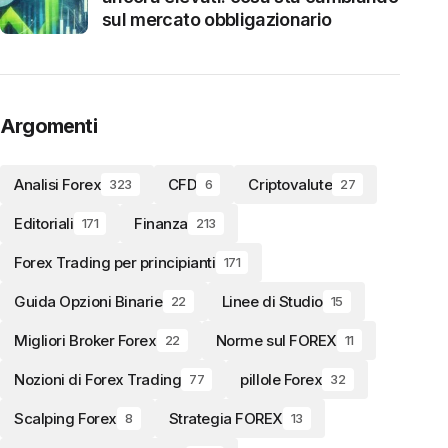
sul mercato obbligazionario
Argomenti
Analisi Forex
CFD
Criptovalute
323
6
27
Editoriali
Finanza
171
213
Forex Trading per principianti
171
Guida Opzioni Binarie
Linee di Studio
22
15
Migliori Broker Forex
Norme sul FOREX
22
11
Nozioni di Forex Trading
pillole Forex
77
32
Scalping Forex
Strategia FOREX
8
13