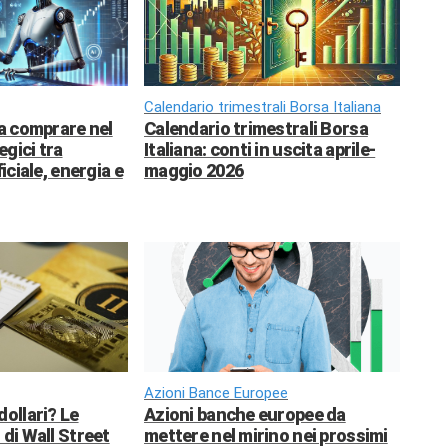
Calendario trimestrali Borsa Italiana
da comprare nel
Calendario trimestrali Borsa
egici tra
Italiana: conti in uscita aprile-
ficiale, energia e
maggio 2026
Azioni Bance Europee
dollari? Le
Azioni banche europee da
 di Wall Street
mettere nel mirino nei prossimi