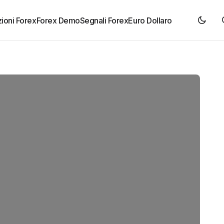
ioni Forex
Forex Demo
Segnali Forex
Euro Dollaro