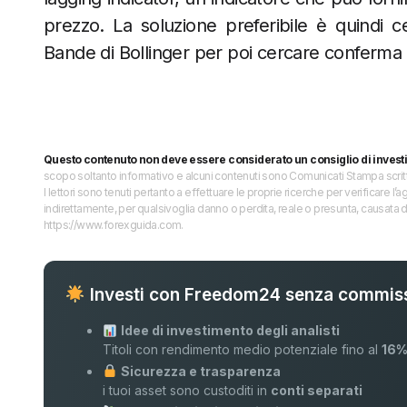
prezzo. La soluzione preferibile è quindi cer
Bande di Bollinger per poi cercare conferma
Questo contenuto non deve essere considerato un consiglio di invest
scopo soltanto informativo e alcuni contenuti sono Comunicati Stampa scritti 
I lettori sono tenuti pertanto a effettuare le proprie ricerche per verificare
indirettamente, per qualsivoglia danno o perdita, reale o presunta, causata d
https://www.forexguida.com.
Investi con Freedom24 senza commiss
Idee di investimento degli analisti
Titoli con rendimento medio potenziale fino al
16
Sicurezza e trasparenza
i tuoi asset sono custoditi in
conti separati