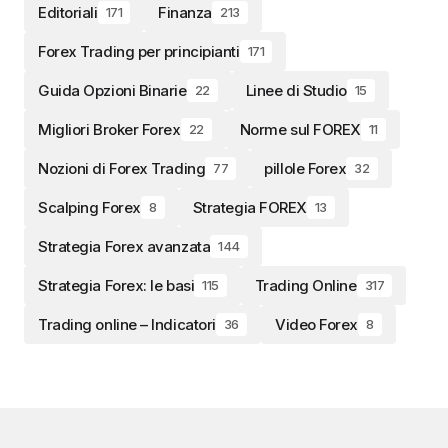
Editoriali
Finanza
171
213
Forex Trading per principianti
171
Guida Opzioni Binarie
Linee di Studio
22
15
Migliori Broker Forex
Norme sul FOREX
22
11
Nozioni di Forex Trading
pillole Forex
77
32
Scalping Forex
Strategia FOREX
8
13
Strategia Forex avanzata
144
Strategia Forex: le basi
Trading Online
115
317
Trading online – Indicatori
Video Forex
36
8