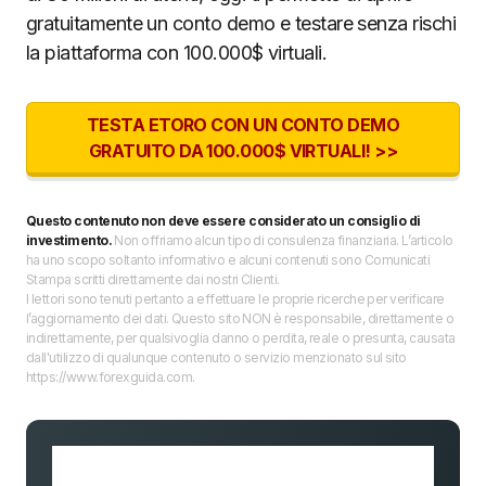
gratuitamente un conto demo e testare senza rischi
la piattaforma con 100.000$ virtuali.
TESTA ETORO CON UN CONTO DEMO
GRATUITO DA 100.000$ VIRTUALI! >>
Questo contenuto non deve essere considerato un consiglio di
investimento.
Non offriamo alcun tipo di consulenza finanziaria. L’articolo
ha uno scopo soltanto informativo e alcuni contenuti sono Comunicati
Stampa scritti direttamente dai nostri Clienti.
I lettori sono tenuti pertanto a effettuare le proprie ricerche per verificare
l’aggiornamento dei dati. Questo sito NON è responsabile, direttamente o
indirettamente, per qualsivoglia danno o perdita, reale o presunta, causata
dall'utilizzo di qualunque contenuto o servizio menzionato sul sito
https://www.forexguida.com.