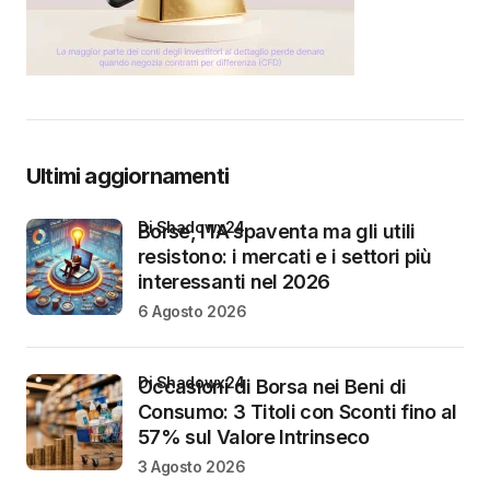
Ultimi aggiornamenti
di Shadowx24
Borse, l’IA spaventa ma gli utili
resistono: i mercati e i settori più
interessanti nel 2026
6 Agosto 2026
di Shadowx24
Occasioni di Borsa nei Beni di
Consumo: 3 Titoli con Sconti fino al
57% sul Valore Intrinseco
3 Agosto 2026