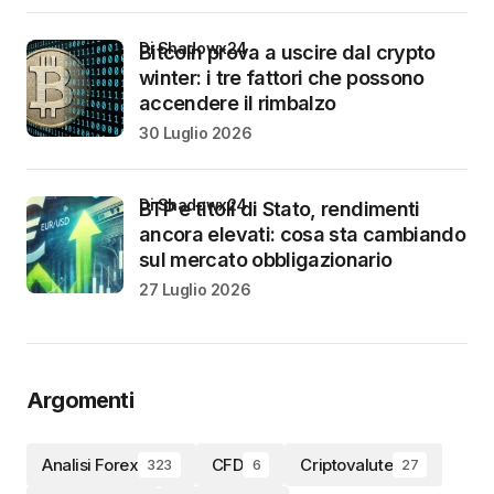
di Shadowx24
Bitcoin prova a uscire dal crypto
winter: i tre fattori che possono
accendere il rimbalzo
30 Luglio 2026
di Shadowx24
BTP e titoli di Stato, rendimenti
ancora elevati: cosa sta cambiando
sul mercato obbligazionario
27 Luglio 2026
Argomenti
Analisi Forex
CFD
Criptovalute
323
6
27