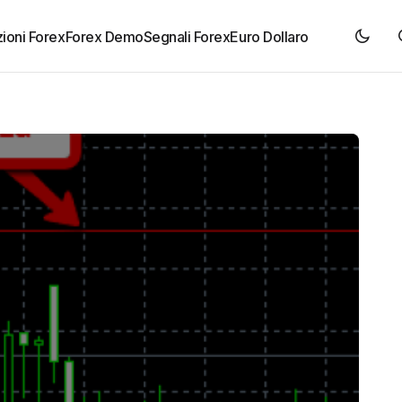
ioni Forex
Forex Demo
Segnali Forex
Euro Dollaro