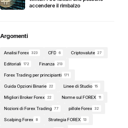
accendere il rimbalzo
Argomenti
Analisi Forex
CFD
Criptovalute
323
6
27
Editoriali
Finanza
172
213
Forex Trading per principianti
171
Guida Opzioni Binarie
Linee di Studio
22
15
Migliori Broker Forex
Norme sul FOREX
22
11
Nozioni di Forex Trading
pillole Forex
77
32
Scalping Forex
Strategia FOREX
8
13