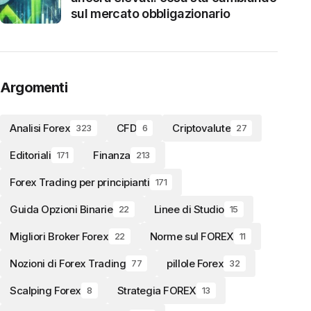
sul mercato obbligazionario
Argomenti
Analisi Forex
CFD
Criptovalute
323
6
27
Editoriali
Finanza
171
213
Forex Trading per principianti
171
Guida Opzioni Binarie
Linee di Studio
22
15
Migliori Broker Forex
Norme sul FOREX
22
11
Nozioni di Forex Trading
pillole Forex
77
32
Scalping Forex
Strategia FOREX
8
13