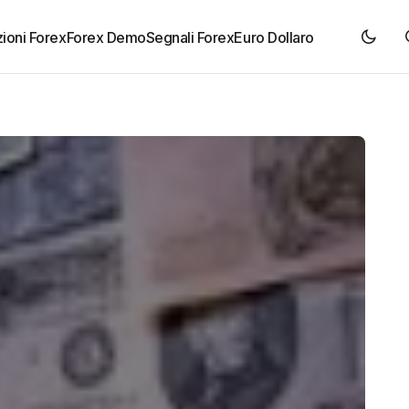
ioni Forex
Forex Demo
Segnali Forex
Euro Dollaro