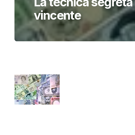
La tecnica segreta 
vincente