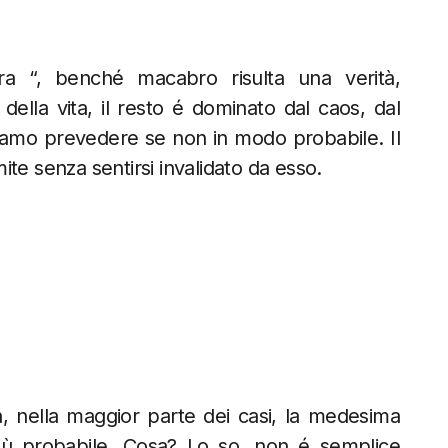
ra “, benché macabro risulta una verità,
lla vita, il resto é dominato dal caos, dal
amo prevedere se non in modo probabile. Il
te senza sentirsi invalidato da esso.
a, nella maggior parte dei casi, la medesima
più probabile. Cosa? Lo so, non é semplice