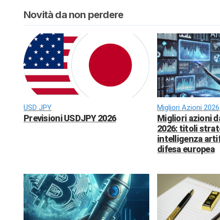
Novità da non perdere
USD JPY
Migliori Azioni 2026
Previsioni USDJPY 2026
Migliori azioni 
2026: titoli strat
intelligenza arti
difesa europea