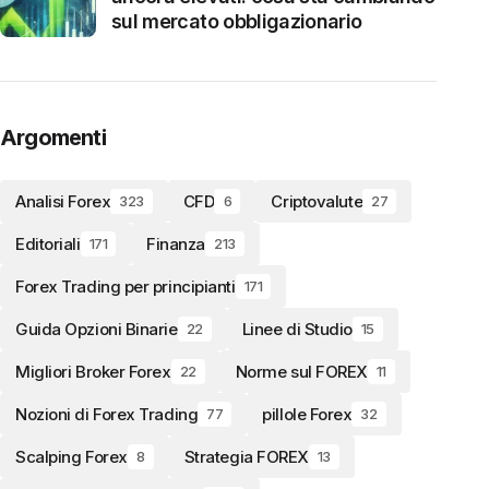
sul mercato obbligazionario
Argomenti
Analisi Forex
CFD
Criptovalute
323
6
27
Editoriali
Finanza
171
213
Forex Trading per principianti
171
Guida Opzioni Binarie
Linee di Studio
22
15
Migliori Broker Forex
Norme sul FOREX
22
11
Nozioni di Forex Trading
pillole Forex
77
32
Scalping Forex
Strategia FOREX
8
13