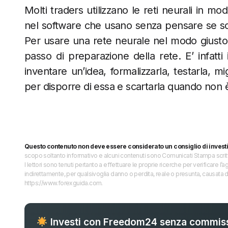
Molti traders utilizzano le reti neurali in m
nel software che usano senza pensare se son
Per usare una rete neurale nel modo giusto i
passo di preparazione della rete. E’ infatt
inventare un’idea, formalizzarla, testarla, mi
per disporre di essa e scartarla quando non è 
Questo contenuto non deve essere considerato un consiglio di invest
scopo soltanto informativo e alcuni contenuti sono Comunicati Stampa scritti 
I lettori sono tenuti pertanto a effettuare le proprie ricerche per verificare
indirettamente, per qualsivoglia danno o perdita, reale o presunta, causata d
https://www.forexguida.com.
Investi con Freedom24 senza commiss