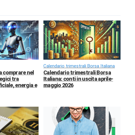
Calendario trimestrali Borsa Italiana
da comprare nel
Calendario trimestrali Borsa
egici tra
Italiana: conti in uscita aprile-
ficiale, energia e
maggio 2026