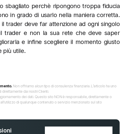
odo sbagliato perchè ripongono troppa fiducia
o in grado di usarlo nella maniera corretta.
l trader deve far attenzione ad ogni singolo
i il trader e non la sua rete che deve saper
gliorarla e infine scegliere il momento giusto
più utile.
imento.
Non offriamo alcun tipo di consulenza finanziaria. L’articolo ha uno
direttamente dai nostri Clienti.
 l’aggiornamento dei dati. Questo sito NON è responsabile, direttamente o
all'utilizzo di qualunque contenuto o servizio menzionato sul sito
ioni