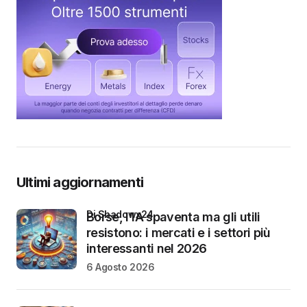
Ultimi aggiornamenti
di Shadowx24
Borse, l’IA spaventa ma gli utili
resistono: i mercati e i settori più
interessanti nel 2026
6 Agosto 2026