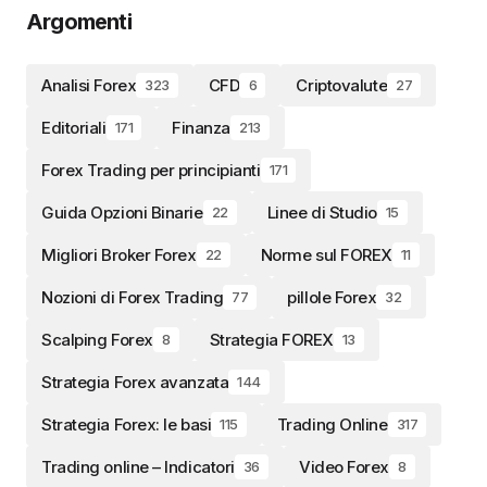
Argomenti
Analisi Forex
CFD
Criptovalute
323
6
27
Editoriali
Finanza
171
213
Forex Trading per principianti
171
Guida Opzioni Binarie
Linee di Studio
22
15
Migliori Broker Forex
Norme sul FOREX
22
11
Nozioni di Forex Trading
pillole Forex
77
32
Scalping Forex
Strategia FOREX
8
13
Strategia Forex avanzata
144
Strategia Forex: le basi
Trading Online
115
317
Trading online – Indicatori
Video Forex
36
8