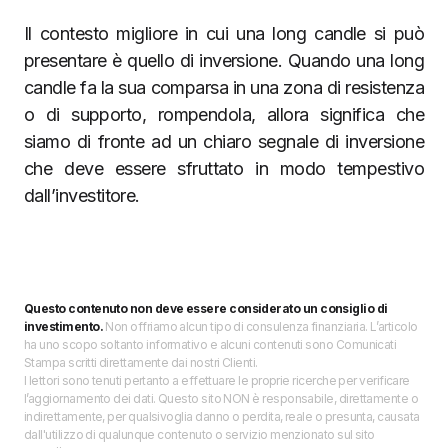
Il contesto migliore in cui una long candle si può
presentare è quello di inversione. Quando una long
candle fa la sua comparsa in una zona di resistenza
o di supporto, rompendola, allora significa che
siamo di fronte ad un chiaro segnale di inversione
che deve essere sfruttato in modo tempestivo
dall’investitore.
Questo contenuto non deve essere considerato un consiglio di
investimento.
Non offriamo alcun tipo di consulenza finanziaria. L’articolo
ha uno scopo soltanto informativo e alcuni contenuti sono Comunicati
Stampa scritti direttamente dai nostri Clienti.
I lettori sono tenuti pertanto a effettuare le proprie ricerche per verificare
l’aggiornamento dei dati. Questo sito NON è responsabile, direttamente o
indirettamente, per qualsivoglia danno o perdita, reale o presunta, causata
dall'utilizzo di qualunque contenuto o servizio menzionato sul sito