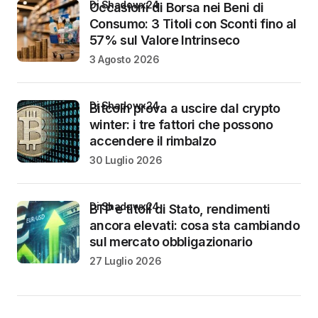
di Shadowx24
Occasioni di Borsa nei Beni di
Consumo: 3 Titoli con Sconti fino al
57% sul Valore Intrinseco
3 Agosto 2026
di Shadowx24
Bitcoin prova a uscire dal crypto
winter: i tre fattori che possono
accendere il rimbalzo
30 Luglio 2026
di Shadowx24
BTP e titoli di Stato, rendimenti
ancora elevati: cosa sta cambiando
sul mercato obbligazionario
27 Luglio 2026