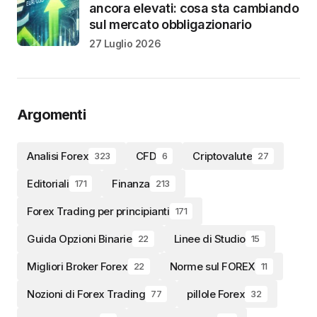
ancora elevati: cosa sta cambiando
sul mercato obbligazionario
27 Luglio 2026
Argomenti
Analisi Forex
CFD
Criptovalute
323
6
27
Editoriali
Finanza
171
213
Forex Trading per principianti
171
Guida Opzioni Binarie
Linee di Studio
22
15
Migliori Broker Forex
Norme sul FOREX
22
11
Nozioni di Forex Trading
pillole Forex
77
32