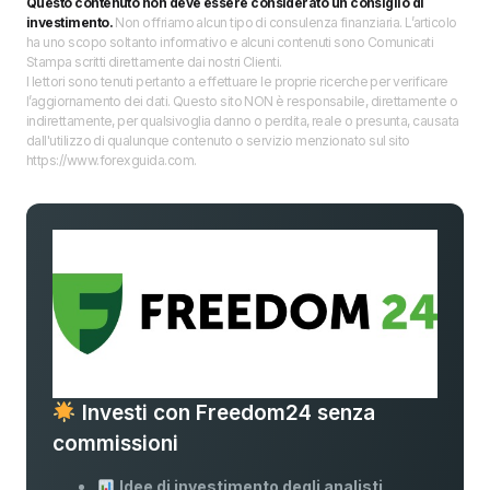
Questo contenuto non deve essere considerato un consiglio di
investimento.
Non offriamo alcun tipo di consulenza finanziaria. L’articolo
ha uno scopo soltanto informativo e alcuni contenuti sono Comunicati
Stampa scritti direttamente dai nostri Clienti.
I lettori sono tenuti pertanto a effettuare le proprie ricerche per verificare
l’aggiornamento dei dati. Questo sito NON è responsabile, direttamente o
indirettamente, per qualsivoglia danno o perdita, reale o presunta, causata
dall'utilizzo di qualunque contenuto o servizio menzionato sul sito
https://www.forexguida.com.
Investi con Freedom24 senza
commissioni
Idee di investimento degli analisti