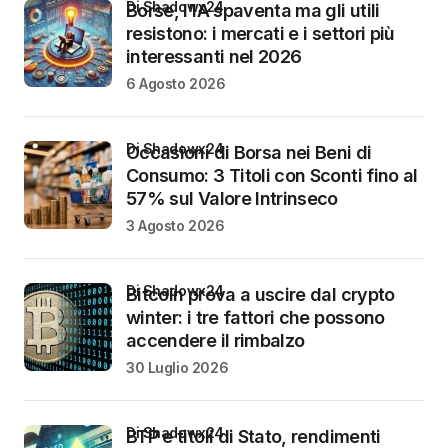
di Shadowx24
Borse, l’IA spaventa ma gli utili
resistono: i mercati e i settori più
interessanti nel 2026
6 Agosto 2026
di Shadowx24
Occasioni di Borsa nei Beni di
Consumo: 3 Titoli con Sconti fino al
57% sul Valore Intrinseco
3 Agosto 2026
di Shadowx24
Bitcoin prova a uscire dal crypto
winter: i tre fattori che possono
accendere il rimbalzo
30 Luglio 2026
di Shadowx24
BTP e titoli di Stato, rendimenti