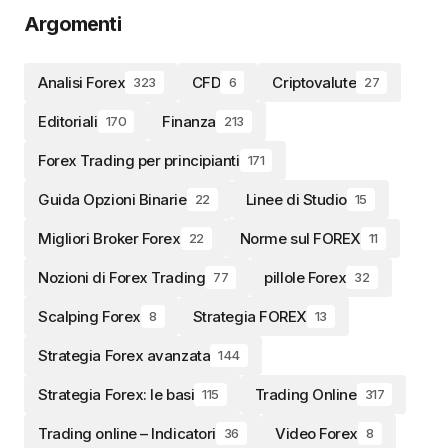
Argomenti
Analisi Forex
CFD
Criptovalute
323
6
27
Editoriali
Finanza
170
213
Forex Trading per principianti
171
Guida Opzioni Binarie
Linee di Studio
22
15
Migliori Broker Forex
Norme sul FOREX
22
11
Nozioni di Forex Trading
pillole Forex
77
32
Scalping Forex
Strategia FOREX
8
13
Strategia Forex avanzata
144
Strategia Forex: le basi
Trading Online
115
317
Trading online – Indicatori
Video Forex
36
8