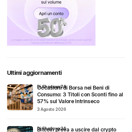
Ultimi aggiornamenti
di Shadowx24
Occasioni di Borsa nei Beni di
Consumo: 3 Titoli con Sconti fino al
57% sul Valore Intrinseco
3 Agosto 2026
di Shadowx24
Bitcoin prova a uscire dal crypto