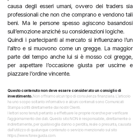
causa degli esseri umani, ovvero dei traders sia
professionali che non che comprano e vendono tali
beni. Ma le persone spesso agiscono basandosi
sull’emozione anziché su considerazioni logiche.
Quindi i partecipanti al mercato si influenzano l’un
l’altro e si muovono come un gregge. La maggior
parte del tempo anche lui si è mosso col gregge,
per aspettare l’occasione giusta per uscirne e
piazzare l’ordine vincente.
Questo contenuto non deve essere considerato un consiglio di
investimento.
Non offriamo alcun tipo di consulenza finanziaria. L’articolo
ha uno scopo soltanto informativo e alcuni contenuti sono Comunicati
Stampa scritti direttamente dai nostri Clienti.
I lettori sono tenuti pertanto a effettuare le proprie ricerche per verificare
l’aggiornamento dei dati. Questo sito NON è responsabile, direttamente o
indirettamente, per qualsivoglia danno o perdita, reale o presunta, causata
dall'utilizzo di qualunque contenuto o servizio menzionato sul sito
https://www.forexguida.com.