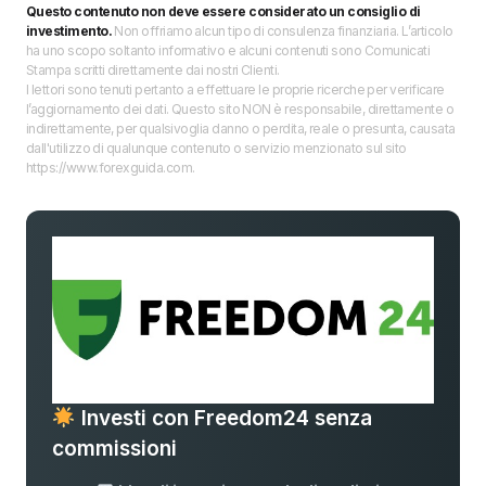
Questo contenuto non deve essere considerato un consiglio di
investimento.
Non offriamo alcun tipo di consulenza finanziaria. L’articolo
ha uno scopo soltanto informativo e alcuni contenuti sono Comunicati
Stampa scritti direttamente dai nostri Clienti.
I lettori sono tenuti pertanto a effettuare le proprie ricerche per verificare
l’aggiornamento dei dati. Questo sito NON è responsabile, direttamente o
indirettamente, per qualsivoglia danno o perdita, reale o presunta, causata
dall'utilizzo di qualunque contenuto o servizio menzionato sul sito
https://www.forexguida.com.
Investi con Freedom24 senza
commissioni