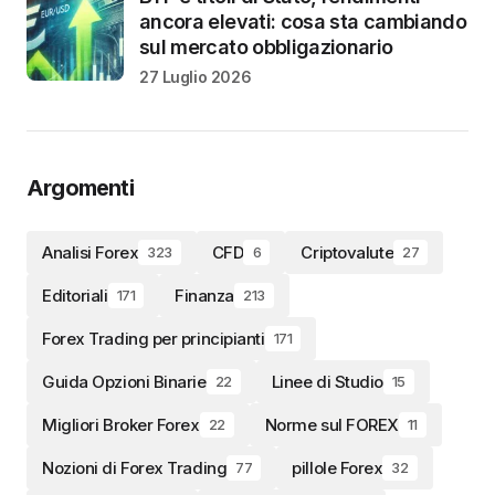
ancora elevati: cosa sta cambiando
sul mercato obbligazionario
27 Luglio 2026
Argomenti
Analisi Forex
CFD
Criptovalute
323
6
27
Editoriali
Finanza
171
213
Forex Trading per principianti
171
Guida Opzioni Binarie
Linee di Studio
22
15
Migliori Broker Forex
Norme sul FOREX
22
11
Nozioni di Forex Trading
pillole Forex
77
32