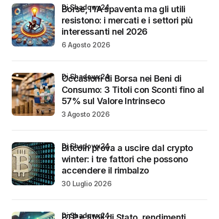
di Shadowx24
Borse, l’IA spaventa ma gli utili
resistono: i mercati e i settori più
interessanti nel 2026
6 Agosto 2026
di Shadowx24
Occasioni di Borsa nei Beni di
Consumo: 3 Titoli con Sconti fino al
57% sul Valore Intrinseco
3 Agosto 2026
di Shadowx24
Bitcoin prova a uscire dal crypto
winter: i tre fattori che possono
accendere il rimbalzo
30 Luglio 2026
di Shadowx24
BTP e titoli di Stato, rendimenti