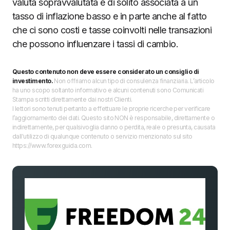
valuta sopravvalutata è di solito associata a un
tasso di inflazione basso e in parte anche al fatto
che ci sono costi e tasse coinvolti nelle transazioni
che possono influenzare i tassi di cambio.
Questo contenuto non deve essere considerato un consiglio di
investimento.
Non offriamo alcun tipo di consulenza finanziaria. L’articolo
ha uno scopo soltanto informativo e alcuni contenuti sono Comunicati
Stampa scritti direttamente dai nostri Clienti.
I lettori sono tenuti pertanto a effettuare le proprie ricerche per verificare
l’aggiornamento dei dati. Questo sito NON è responsabile, direttamente o
indirettamente, per qualsivoglia danno o perdita, reale o presunta, causata
dall'utilizzo di qualunque contenuto o servizio menzionato sul sito
https://www.forexguida.com.