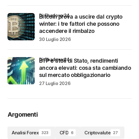
di Shadowx24
Bitcoin prova a uscire dal crypto
winter: i tre fattori che possono
accendere il rimbalzo
30 Luglio 2026
di Shadowx24
BTP e titoli di Stato, rendimenti
ancora elevati: cosa sta cambiando
sul mercato obbligazionario
27 Luglio 2026
Argomenti
Analisi Forex
CFD
Criptovalute
323
6
27