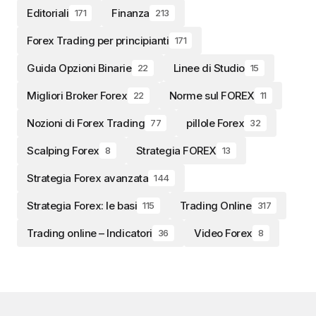
Editoriali
Finanza
171
213
Forex Trading per principianti
171
Guida Opzioni Binarie
Linee di Studio
22
15
Migliori Broker Forex
Norme sul FOREX
22
11
Nozioni di Forex Trading
pillole Forex
77
32
Scalping Forex
Strategia FOREX
8
13
Strategia Forex avanzata
144
Strategia Forex: le basi
Trading Online
115
317
Trading online – Indicatori
Video Forex
36
8