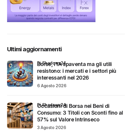
Ultimi aggiornamenti
di Shadowx24
Borse, l’IA spaventa ma gli utili
resistono: i mercati e i settori più
interessanti nel 2026
6 Agosto 2026
di Shadowx24
Occasioni di Borsa nei Beni di
Consumo: 3 Titoli con Sconti fino al
57% sul Valore Intrinseco
3 Agosto 2026