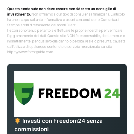
Questo contenuto non deve essere considerato un consiglio di
investimento.
Non offriamo alcun tipo di consulenza finanziaria. L’articolo
ha uno scopo soltanto informativo e alcuni contenuti sono Comunicati
Stampa scritti direttamente dai nostri Clienti.
I lettori sono tenuti pertanto a effettuare le proprie ricerche per verificare
l’aggiornamento dei dati. Questo sito NON è responsabile, direttamente o
indirettamente, per qualsivoglia danno o perdita, reale o presunta, causata
dall'utilizzo di qualunque contenuto o servizio menzionato sul sito
https://www.forexguida.com.
Investi con Freedom24 senza
commissioni