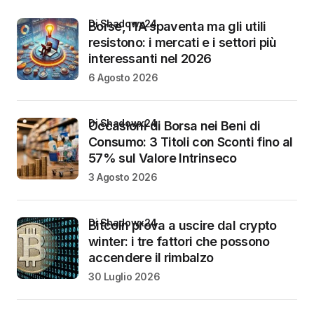
di Shadowx24
Borse, l’IA spaventa ma gli utili
resistono: i mercati e i settori più
interessanti nel 2026
6 Agosto 2026
di Shadowx24
Occasioni di Borsa nei Beni di
Consumo: 3 Titoli con Sconti fino al
57% sul Valore Intrinseco
3 Agosto 2026
di Shadowx24
Bitcoin prova a uscire dal crypto
winter: i tre fattori che possono
accendere il rimbalzo
30 Luglio 2026