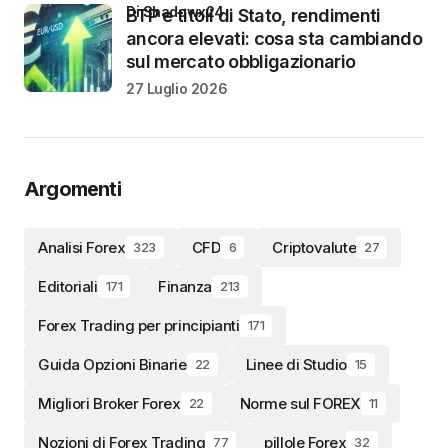
di Shadowx24
BTP e titoli di Stato, rendimenti
ancora elevati: cosa sta cambiando
sul mercato obbligazionario
27 Luglio 2026
Argomenti
Analisi Forex
CFD
Criptovalute
323
6
27
Editoriali
Finanza
171
213
Forex Trading per principianti
171
Guida Opzioni Binarie
Linee di Studio
22
15
Migliori Broker Forex
Norme sul FOREX
22
11
Nozioni di Forex Trading
pillole Forex
77
32