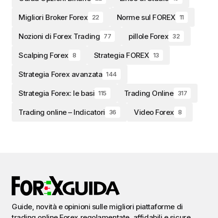
Migliori Broker Forex
Norme sul FOREX
22
11
Nozioni di Forex Trading
pillole Forex
77
32
Scalping Forex
Strategia FOREX
8
13
Strategia Forex avanzata
144
Strategia Forex: le basi
Trading Online
115
317
Trading online – Indicatori
Video Forex
36
8
Guide, novità e opinioni sulle migliori piattaforme di
trading online Forex regolamentate, affidabili e sicure.