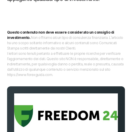
Questo contenuto non deve essere considerato un consiglio di
investimento.
Non offriamo alcun tipo di consulenza finanziaria. L’articolo
ha uno scopo soltanto informativo e alcuni contenuti sono Comunicati
Stampa scritti direttamente dai nostri Clienti.
I lettori sono tenuti pertanto a effettuare le proprie ricerche per verificare
l’aggiornamento dei dati. Questo sito NON è responsabile, direttamente o
indirettamente, per qualsivoglia danno o perdita, reale o presunta, causata
dall'utilizzo di qualunque contenuto o servizio menzionato sul sito
https://www.forexguida.com.