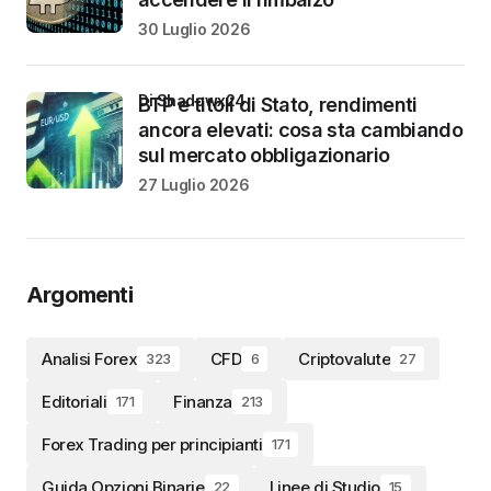
30 Luglio 2026
di Shadowx24
BTP e titoli di Stato, rendimenti
ancora elevati: cosa sta cambiando
sul mercato obbligazionario
27 Luglio 2026
Argomenti
Analisi Forex
CFD
Criptovalute
323
6
27
Editoriali
Finanza
171
213
Forex Trading per principianti
171
Guida Opzioni Binarie
Linee di Studio
22
15