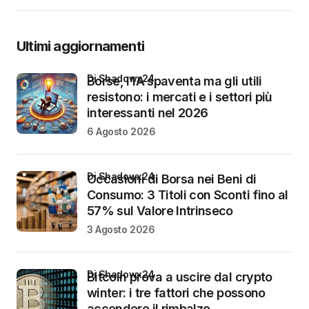
Ultimi aggiornamenti
di Shadowx24
Borse, l’IA spaventa ma gli utili
resistono: i mercati e i settori più
interessanti nel 2026
6 Agosto 2026
di Shadowx24
Occasioni di Borsa nei Beni di
Consumo: 3 Titoli con Sconti fino al
57% sul Valore Intrinseco
3 Agosto 2026
di Shadowx24
Bitcoin prova a uscire dal crypto
winter: i tre fattori che possono
accendere il rimbalzo