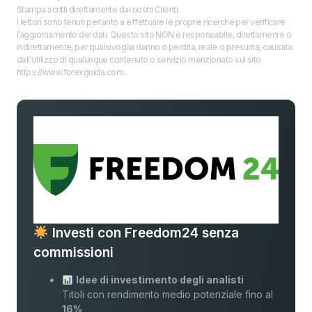
Stampa scritti direttamente dai nostri Clienti.
I lettori sono tenuti pertanto a effettuare le proprie ricerche per verificare
l’aggiornamento dei dati. Questo sito NON è responsabile, direttamente o
indirettamente, per qualsivoglia danno o perdita, reale o presunta, causata
dall'utilizzo di qualunque contenuto o servizio menzionato sul sito
https://www.forexguida.com.
Investi con Freedom24 senza
commissioni
Idee di investimento degli analisti
Titoli con rendimento medio potenziale fino al
16%