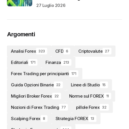
27 Luglio 2026
Argomenti
Analisi Forex
CFD
Criptovalute
323
6
27
Editoriali
Finanza
171
213
Forex Trading per principianti
171
Guida Opzioni Binarie
Linee di Studio
22
15
Migliori Broker Forex
Norme sul FOREX
22
11
Nozioni di Forex Trading
pillole Forex
77
32
Scalping Forex
Strategia FOREX
8
13