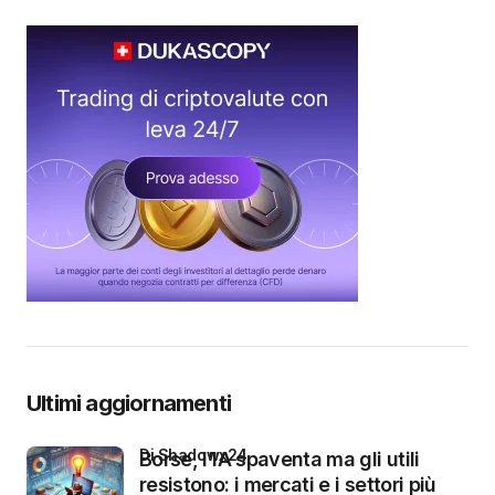
Ultimi aggiornamenti
di Shadowx24
Borse, l’IA spaventa ma gli utili
resistono: i mercati e i settori più