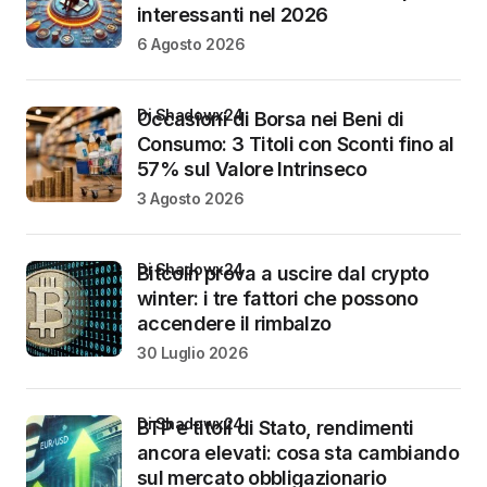
interessanti nel 2026
6 Agosto 2026
di Shadowx24
Occasioni di Borsa nei Beni di
Consumo: 3 Titoli con Sconti fino al
57% sul Valore Intrinseco
3 Agosto 2026
di Shadowx24
Bitcoin prova a uscire dal crypto
winter: i tre fattori che possono
accendere il rimbalzo
30 Luglio 2026
di Shadowx24
BTP e titoli di Stato, rendimenti
ancora elevati: cosa sta cambiando
sul mercato obbligazionario