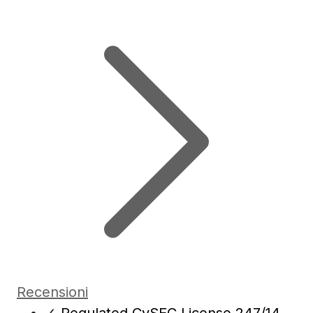
Recensioni
✓
Regulated CySEC License 247/14