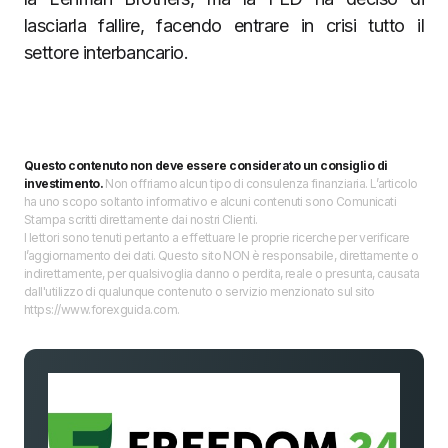
lasciarla fallire, facendo entrare in crisi tutto il
settore interbancario.
Questo contenuto non deve essere considerato un consiglio di
investimento.
Non offriamo alcun tipo di consulenza finanziaria. L’articolo
ha uno scopo soltanto informativo e alcuni contenuti sono Comunicati
Stampa scritti direttamente dai nostri Clienti.
I lettori sono tenuti pertanto a effettuare le proprie ricerche per verificare
l’aggiornamento dei dati. Questo sito NON è responsabile, direttamente o
indirettamente, per qualsivoglia danno o perdita, reale o presunta, causata
dall'utilizzo di qualunque contenuto o servizio menzionato sul sito
https://www.forexguida.com.