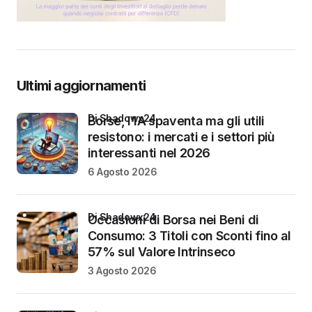
Ultimi aggiornamenti
di Shadowx24
Borse, l’IA spaventa ma gli utili
resistono: i mercati e i settori più
interessanti nel 2026
6 Agosto 2026
di Shadowx24
Occasioni di Borsa nei Beni di
Consumo: 3 Titoli con Sconti fino al
57% sul Valore Intrinseco
3 Agosto 2026