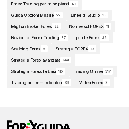
Forex Trading per principianti
171
Guida Opzioni Binarie
Linee di Studio
22
15
Migliori Broker Forex
Norme sul FOREX
22
11
Nozioni di Forex Trading
pillole Forex
77
32
Scalping Forex
Strategia FOREX
8
13
Strategia Forex avanzata
144
Strategia Forex: le basi
Trading Online
115
317
Trading online – Indicatori
Video Forex
36
8