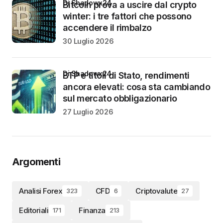
di Shadowx24
Bitcoin prova a uscire dal crypto
winter: i tre fattori che possono
accendere il rimbalzo
30 Luglio 2026
di Shadowx24
BTP e titoli di Stato, rendimenti
ancora elevati: cosa sta cambiando
sul mercato obbligazionario
27 Luglio 2026
Argomenti
Analisi Forex
CFD
Criptovalute
323
6
27
Editoriali
Finanza
171
213