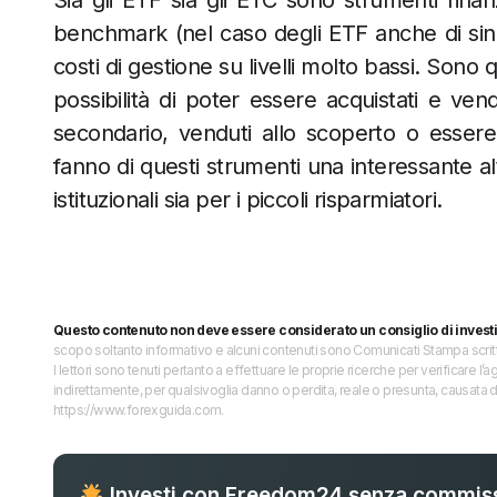
Sia gli ETF sia gli ETC sono strumenti finanz
benchmark (nel caso degli ETF anche di sin
costi di gestione su livelli molto bassi. Sono qu
possibilità di poter essere acquistati e ven
secondario, venduti allo scoperto o essere 
fanno di questi strumenti una interessante alte
istituzionali sia per i piccoli risparmiatori.
Questo contenuto non deve essere considerato un consiglio di invest
scopo soltanto informativo e alcuni contenuti sono Comunicati Stampa scritti 
I lettori sono tenuti pertanto a effettuare le proprie ricerche per verificare
indirettamente, per qualsivoglia danno o perdita, reale o presunta, causata d
https://www.forexguida.com.
Investi con Freedom24 senza commiss