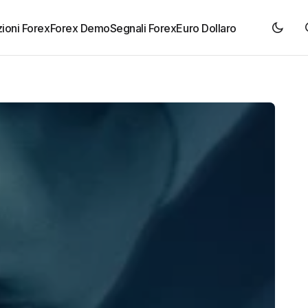
ioni Forex
Forex Demo
Segnali Forex
Euro Dollaro