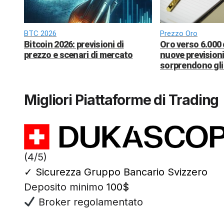
BTC 2026
Prezzo Oro
Bitcoin 2026: previsioni di
Oro verso 6.000 
prezzo e scenari di mercato
nuove previsioni
sorprendono gli 
Migliori Piattaforme di Trading
(4/5)
✓
Sicurezza Gruppo Bancario Svizzero
Deposito minimo
100$
Broker regolamentato