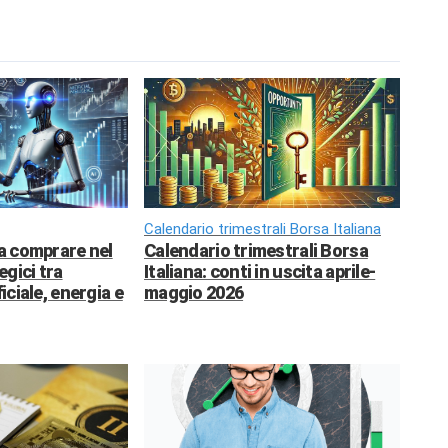
Calendario trimestrali Borsa Italiana
da comprare nel
Calendario trimestrali Borsa
egici tra
Italiana: conti in uscita aprile-
ficiale, energia e
maggio 2026