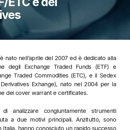
TF/ETC e dei
ives
è nato nell’aprile del 2007 ed è dedicato alla
one degli Exchange Traded Funds (ETF) e
ange Traded Commodities (ETC), e il Sedex
s Derivatives Exhange), nato nel 2004 per la
e dei cover warrant e certificates.
 di analizzare congiuntamente strumenti
ta a due motivi principali. Anzitutto, sono
 in Italia, hanno conosciuto un rapido successo