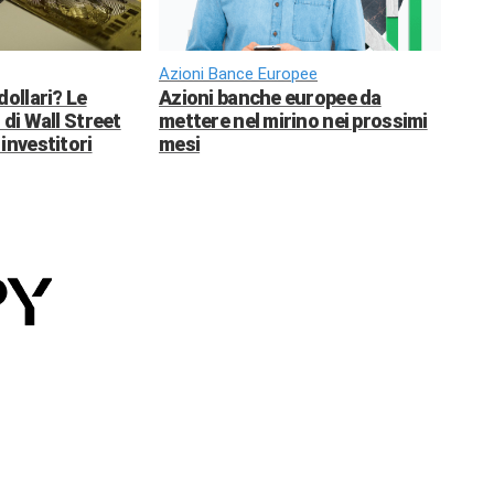
Azioni Bance Europee
dollari? Le
Azioni banche europee da
 di Wall Street
mettere nel mirino nei prossimi
investitori
mesi