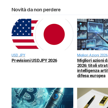
Novità da non perdere
USD JPY
Migliori Azioni 2026
Previsioni USDJPY 2026
Migliori azioni 
2026: titoli strat
intelligenza arti
difesa europea