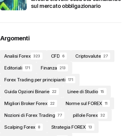
sul mercato obbligazionario
Argomenti
Analisi Forex
CFD
Criptovalute
323
6
27
Editoriali
Finanza
171
213
Forex Trading per principianti
171
Guida Opzioni Binarie
Linee di Studio
22
15
Migliori Broker Forex
Norme sul FOREX
22
11
Nozioni di Forex Trading
pillole Forex
77
32
Scalping Forex
Strategia FOREX
8
13