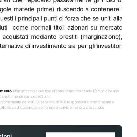
iari che replicano passivamente gli indici di
gole materie prime) riuscendo a contenere i
esti i principali punti di forza che se uniti alla
duti come normali titoli azionari su mercato
acquistati mediante prestiti (marginazione),
rnativa di investimento sia per gli investitori
imento.
Non offriamo alcun tipo di consulenza finanziaria. L’articolo ha uno
direttamente dai nostri Clienti.
 l’aggiornamento dei dati. Questo sito NON è responsabile, direttamente o
all'utilizzo di qualunque contenuto o servizio menzionato sul sito
ioni