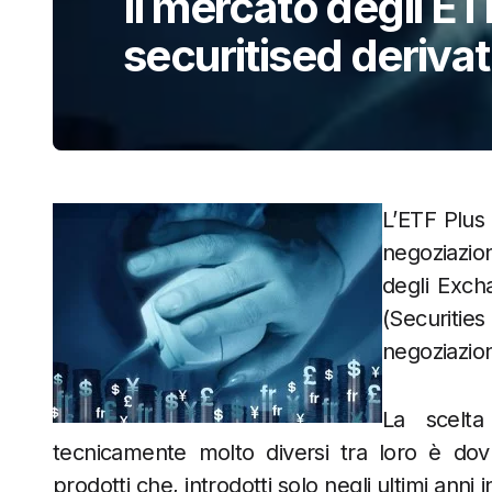
Il mercato degli E
securitised derivat
L’ETF Plus 
negoziazi
degli Exch
(Securitie
negoziazion
La scelta
tecnicamente molto diversi tra loro è dovu
prodotti che, introdotti solo negli ultimi anni