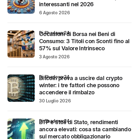
interessanti nel 2026
6 Agosto 2026
di Shadowx24
Occasioni di Borsa nei Beni di
Consumo: 3 Titoli con Sconti fino al
57% sul Valore Intrinseco
3 Agosto 2026
di Shadowx24
Bitcoin prova a uscire dal crypto
winter: i tre fattori che possono
accendere il rimbalzo
30 Luglio 2026
di Shadowx24
BTP e titoli di Stato, rendimenti
ancora elevati: cosa sta cambiando
sul mercato obbligazionario