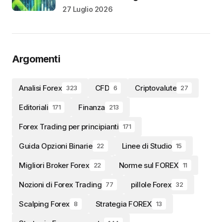
27 Luglio 2026
Argomenti
Analisi Forex
CFD
Criptovalute
323
6
27
Editoriali
Finanza
171
213
Forex Trading per principianti
171
Guida Opzioni Binarie
Linee di Studio
22
15
Migliori Broker Forex
Norme sul FOREX
22
11
Nozioni di Forex Trading
pillole Forex
77
32
Scalping Forex
Strategia FOREX
8
13