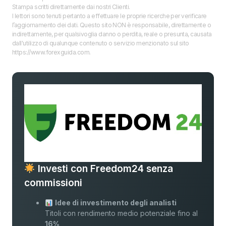
Stampa scritti direttamente dai nostri Clienti.
I lettori sono tenuti pertanto a effettuare le proprie ricerche per verificare
l’aggiornamento dei dati. Questo sito NON è responsabile, direttamente o
indirettamente, per qualsivoglia danno o perdita, reale o presunta, causata
dall'utilizzo di qualunque contenuto o servizio menzionato sul sito
https://www.forexguida.com.
Investi con Freedom24 senza
commissioni
Idee di investimento degli analisti
Titoli con rendimento medio potenziale fino al
16%