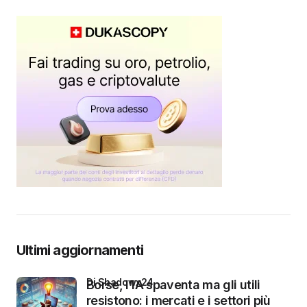
Ultimi aggiornamenti
di Shadowx24
Borse, l’IA spaventa ma gli utili
resistono: i mercati e i settori più