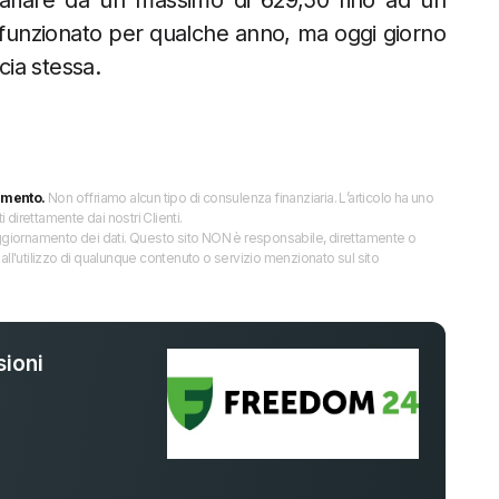
ariare da un massimo di 629,50 fino ad un
 funzionato per qualche anno, ma oggi giorno
cia stessa.
imento.
Non offriamo alcun tipo di consulenza finanziaria. L’articolo ha uno
direttamente dai nostri Clienti.
 l’aggiornamento dei dati. Questo sito NON è responsabile, direttamente o
all'utilizzo di qualunque contenuto o servizio menzionato sul sito
ioni
%