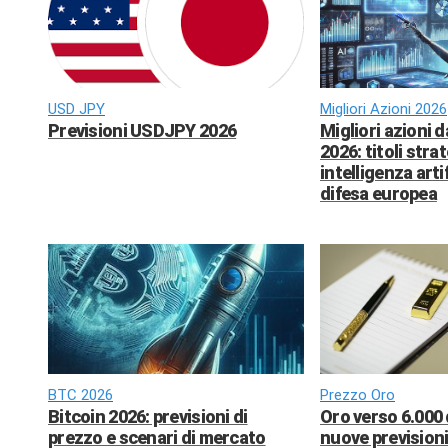
USD JPY
Migliori Azioni 2026
Previsioni USDJPY 2026
Migliori azioni 
2026: titoli strat
intelligenza arti
difesa europea
BTC 2026
Prezzo Oro
Bitcoin 2026: previsioni di
Oro verso 6.000 
prezzo e scenari di mercato
nuove previsioni