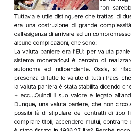
non sarebb
Tuttavia è utile distinguere che trattasi di 
era una costruzione di grande complessit
dall’esigenza di arrivare ad un compromesso
alcune complicazioni, che sono:
La valuta paniere era l’EU: per valuta pani
sistema monetario,si è cercato di realizz
autonoma ed indipendente. Ossia, si rif
presenza di tutte le valute di tutti i Paesi ch
la valuta paniera è stata stabilita dicendo ch
+ ecc…Quindi il suo valore è legato all’
Dunque, una valuta paniere, che non circo
possibilità di stipulare dei contratti di tip
comprare titoli, accendere mutui, contrarre d
è stato fissato in 1936,27 lire? Perché poco