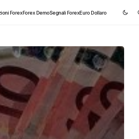
ioni Forex
Forex Demo
Segnali Forex
Euro Dollaro