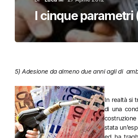
I cinque parametri 
5) Adesione da almeno due anni agli di am
In realtà si
di una cond
costruzione
stata un’esp
ed ha tragh