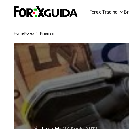
Forex Trading
Br
Home
Forex
Finanza
Di
Luca M
27 Aprile 2012