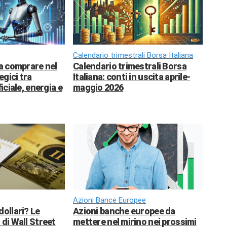
Calendario trimestrali Borsa Italiana
da comprare nel
Calendario trimestrali Borsa
egici tra
Italiana: conti in uscita aprile-
ficiale, energia e
maggio 2026
Azioni Bance Europee
dollari? Le
Azioni banche europee da
 di Wall Street
mettere nel mirino nei prossimi