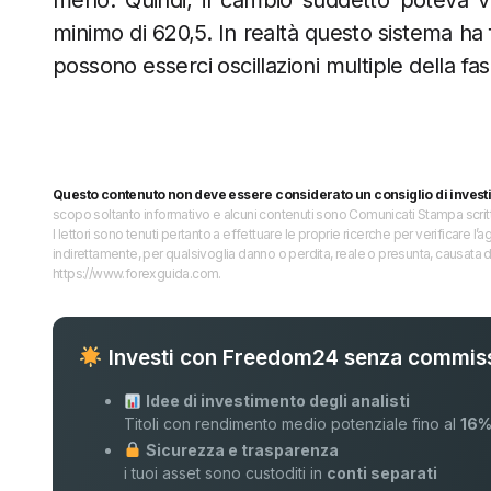
meno. Quindi, il cambio suddetto poteva v
minimo di 620,5. In realtà questo sistema ha
possono esserci oscillazioni multiple della fas
Questo contenuto non deve essere considerato un consiglio di invest
scopo soltanto informativo e alcuni contenuti sono Comunicati Stampa scritti 
I lettori sono tenuti pertanto a effettuare le proprie ricerche per verificare
indirettamente, per qualsivoglia danno o perdita, reale o presunta, causata d
https://www.forexguida.com.
Investi con Freedom24 senza commiss
Idee di investimento degli analisti
Titoli con rendimento medio potenziale fino al
16
Sicurezza e trasparenza
i tuoi asset sono custoditi in
conti separati