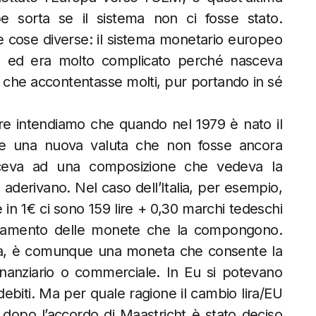
e sorta se il sistema non ci fosse stato.
due cose diverse: il sistema monetario europeo
à ed era molto complicato perché nasceva
 che accontentasse molti, pur portando in sé
ere intendiamo che quando nel 1979 è nato il
are una nuova valuta che non fosse ancora
aceva ad una composizione che vedeva la
e aderivano. Nel caso dell’Italia, per esempio,
e in 1€ ci sono 159 lire + 0,30 marchi tedeschi
andamento delle monete che la compongono.
la, è comunque una moneta che consente la
o finanziario o commerciale. In Eu si potevano
ebiti. Ma per quale ragione il cambio lira/EU
 dopo l’accordo di Maastricht è stato deciso