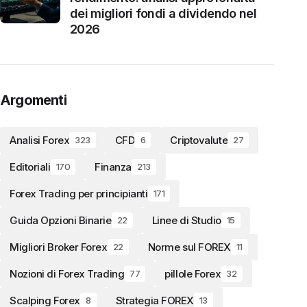
dei migliori fondi a dividendo nel
2026
Argomenti
Analisi Forex
CFD
Criptovalute
323
6
27
Editoriali
Finanza
170
213
Forex Trading per principianti
171
Guida Opzioni Binarie
Linee di Studio
22
15
Migliori Broker Forex
Norme sul FOREX
22
11
Nozioni di Forex Trading
pillole Forex
77
32
Scalping Forex
Strategia FOREX
8
13