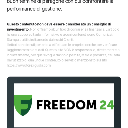
buon termine di paragone con cui confrontare la
performance di gestione.
Questo contenuto non deve essere considerato un consiglio di
investimento.
Non offriamo alcun tipo di consulenza finanziaria. L’articolo
ha uno scopo soltanto informativo e alcuni contenuti sono Comunicati
Stampa scritti direttamente dai nostri Clienti.
I lettori sono tenuti pertanto a effettuare le proprie ricerche per verificare
l’aggiornamento dei dati. Questo sito NON è responsabile, direttamente o
indirettamente, per qualsivoglia danno o perdita, reale o presunta, causata
dall'utilizzo di qualunque contenuto o servizio menzionato sul sito
https://www.forexguida.com.