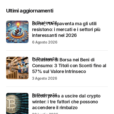
Ultimi aggiornamenti
di Shadowx24
Borse, l’IA spaventa ma gli utili
resistono: i mercati e i settori più
interessanti nel 2026
6 Agosto 2026
di Shadowx24
Occasioni di Borsa nei Beni di
Consumo: 3 Titoli con Sconti fino al
57% sul Valore Intrinseco
3 Agosto 2026
di Shadowx24
Bitcoin prova a uscire dal crypto
winter: i tre fattori che possono
accendere il rimbalzo