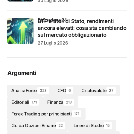
30 Luglio 2026
di Shadowx24
BTP e titoli di Stato, rendimenti
ancora elevati: cosa sta cambiando
sul mercato obbligazionario
27 Luglio 2026
Argomenti
Analisi Forex
CFD
Criptovalute
323
6
27
Editoriali
Finanza
171
213
Forex Trading per principianti
171
Guida Opzioni Binarie
Linee di Studio
22
15