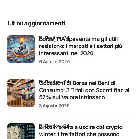
Ultimi aggiornamenti
di Shadowx24
Borse, l’IA spaventa ma gli utili
resistono: i mercati e i settori più
interessanti nel 2026
6 Agosto 2026
di Shadowx24
Occasioni di Borsa nei Beni di
Consumo: 3 Titoli con Sconti fino al
57% sul Valore Intrinseco
3 Agosto 2026
di Shadowx24
Bitcoin prova a uscire dal crypto
winter: i tre fattori che possono