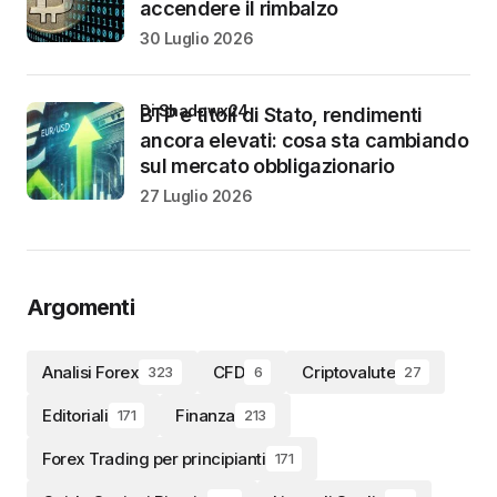
accendere il rimbalzo
30 Luglio 2026
di Shadowx24
BTP e titoli di Stato, rendimenti
ancora elevati: cosa sta cambiando
sul mercato obbligazionario
27 Luglio 2026
Argomenti
Analisi Forex
CFD
Criptovalute
323
6
27
Editoriali
Finanza
171
213
Forex Trading per principianti
171