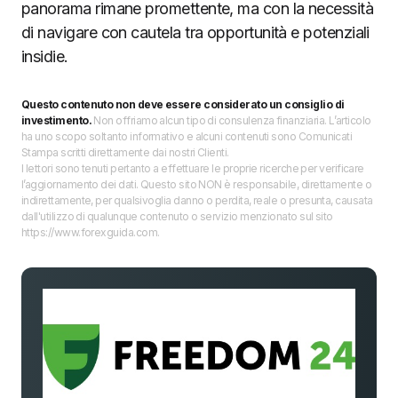
panorama rimane promettente, ma con la necessità
di navigare con cautela tra opportunità e potenziali
insidie.
Questo contenuto non deve essere considerato un consiglio di
investimento.
Non offriamo alcun tipo di consulenza finanziaria. L’articolo
ha uno scopo soltanto informativo e alcuni contenuti sono Comunicati
Stampa scritti direttamente dai nostri Clienti.
I lettori sono tenuti pertanto a effettuare le proprie ricerche per verificare
l’aggiornamento dei dati. Questo sito NON è responsabile, direttamente o
indirettamente, per qualsivoglia danno o perdita, reale o presunta, causata
dall'utilizzo di qualunque contenuto o servizio menzionato sul sito
https://www.forexguida.com.