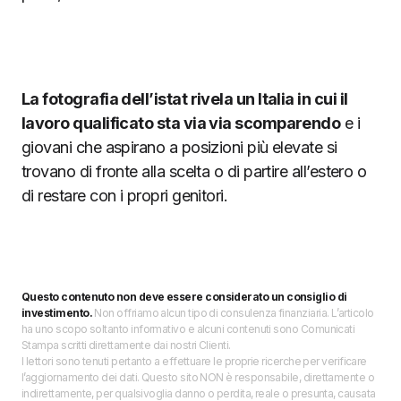
La fotografia dell’istat rivela un Italia in cui il
lavoro qualificato sta via via scomparendo
e i
giovani che aspirano a posizioni più elevate si
trovano di fronte alla scelta o di partire all’estero o
di restare con i propri genitori.
Questo contenuto non deve essere considerato un consiglio di
investimento.
Non offriamo alcun tipo di consulenza finanziaria. L’articolo
ha uno scopo soltanto informativo e alcuni contenuti sono Comunicati
Stampa scritti direttamente dai nostri Clienti.
I lettori sono tenuti pertanto a effettuare le proprie ricerche per verificare
l’aggiornamento dei dati. Questo sito NON è responsabile, direttamente o
indirettamente, per qualsivoglia danno o perdita, reale o presunta, causata