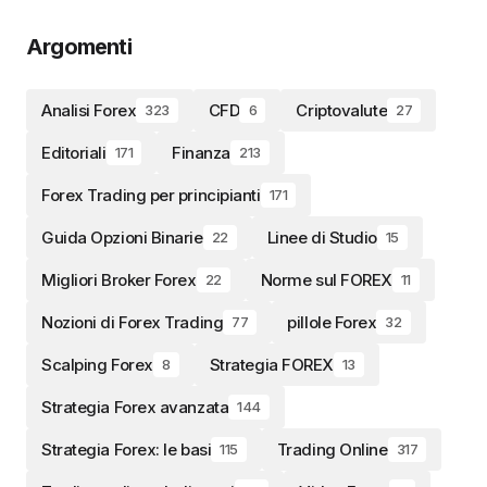
Argomenti
Analisi Forex
CFD
Criptovalute
323
6
27
Editoriali
Finanza
171
213
Forex Trading per principianti
171
Guida Opzioni Binarie
Linee di Studio
22
15
Migliori Broker Forex
Norme sul FOREX
22
11
Nozioni di Forex Trading
pillole Forex
77
32
Scalping Forex
Strategia FOREX
8
13
Strategia Forex avanzata
144
Strategia Forex: le basi
Trading Online
115
317