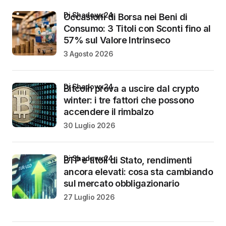
di Shadowx24
Occasioni di Borsa nei Beni di
Consumo: 3 Titoli con Sconti fino al
57% sul Valore Intrinseco
3 Agosto 2026
di Shadowx24
Bitcoin prova a uscire dal crypto
winter: i tre fattori che possono
accendere il rimbalzo
30 Luglio 2026
di Shadowx24
BTP e titoli di Stato, rendimenti
ancora elevati: cosa sta cambiando
sul mercato obbligazionario
27 Luglio 2026