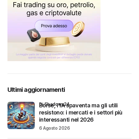
Ultimi aggiornamenti
di Shadowx24
Borse, l’IA spaventa ma gli utili
resistono: i mercati e i settori più
interessanti nel 2026
6 Agosto 2026