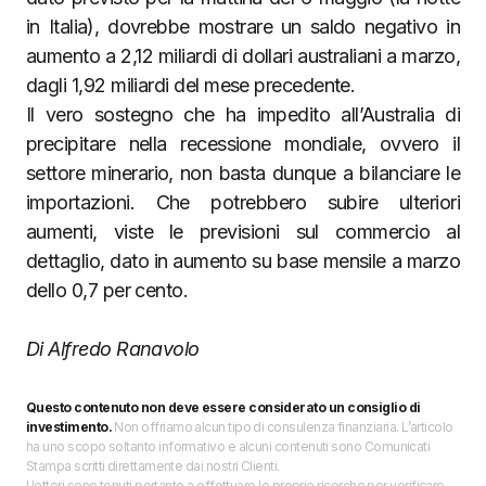
in Italia), dovrebbe mostrare un saldo negativo in
aumento a 2,12 miliardi di dollari australiani a marzo,
dagli 1,92 miliardi del mese precedente.
Il vero sostegno che ha impedito all’Australia di
precipitare nella recessione mondiale, ovvero il
settore minerario, non basta dunque a bilanciare le
importazioni. Che potrebbero subire ulteriori
aumenti, viste le previsioni sul commercio al
dettaglio, dato in aumento su base mensile a marzo
dello 0,7 per cento.
Di Alfredo Ranavolo
Questo contenuto non deve essere considerato un consiglio di
investimento.
Non offriamo alcun tipo di consulenza finanziaria. L’articolo
ha uno scopo soltanto informativo e alcuni contenuti sono Comunicati
Stampa scritti direttamente dai nostri Clienti.
I lettori sono tenuti pertanto a effettuare le proprie ricerche per verificare