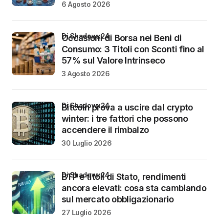
6 Agosto 2026
di Shadowx24
Occasioni di Borsa nei Beni di
Consumo: 3 Titoli con Sconti fino al
57% sul Valore Intrinseco
3 Agosto 2026
di Shadowx24
Bitcoin prova a uscire dal crypto
winter: i tre fattori che possono
accendere il rimbalzo
30 Luglio 2026
di Shadowx24
BTP e titoli di Stato, rendimenti
ancora elevati: cosa sta cambiando
sul mercato obbligazionario
27 Luglio 2026