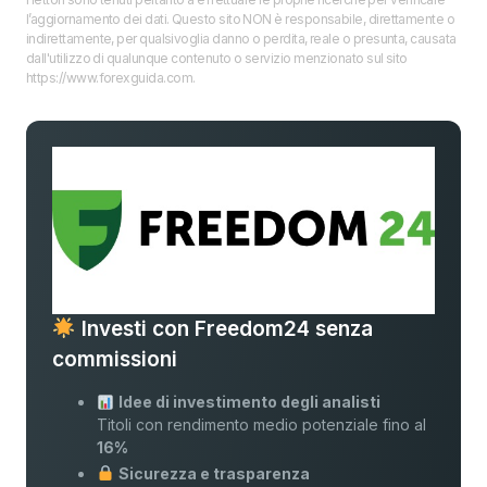
l’aggiornamento dei dati. Questo sito NON è responsabile, direttamente o
indirettamente, per qualsivoglia danno o perdita, reale o presunta, causata
dall'utilizzo di qualunque contenuto o servizio menzionato sul sito
https://www.forexguida.com.
Investi con Freedom24 senza
commissioni
Idee di investimento degli analisti
Titoli con rendimento medio potenziale fino al
16%
Sicurezza e trasparenza