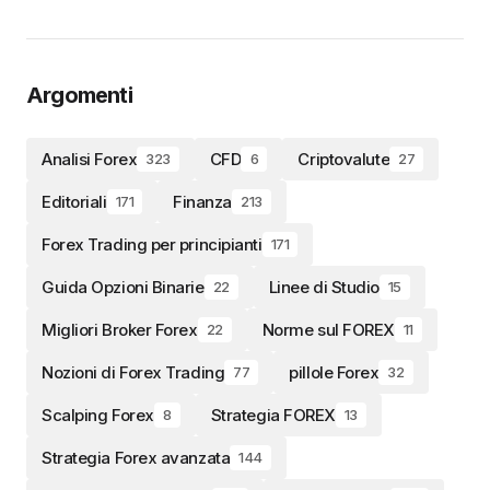
Argomenti
Analisi Forex
CFD
Criptovalute
323
6
27
Editoriali
Finanza
171
213
Forex Trading per principianti
171
Guida Opzioni Binarie
Linee di Studio
22
15
Migliori Broker Forex
Norme sul FOREX
22
11
Nozioni di Forex Trading
pillole Forex
77
32
Scalping Forex
Strategia FOREX
8
13
Strategia Forex avanzata
144