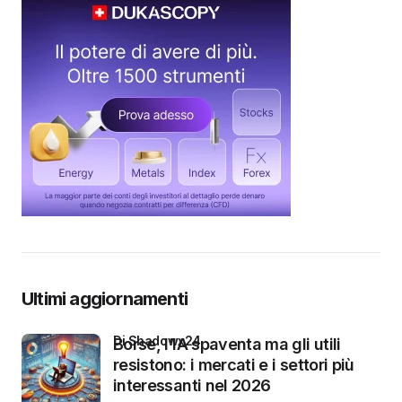
Ultimi aggiornamenti
di Shadowx24
Borse, l’IA spaventa ma gli utili
resistono: i mercati e i settori più
interessanti nel 2026