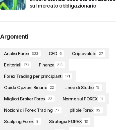
sul mercato obbligazionario
Argomenti
Analisi Forex
CFD
Criptovalute
323
6
27
Editoriali
Finanza
171
213
Forex Trading per principianti
171
Guida Opzioni Binarie
Linee di Studio
22
15
Migliori Broker Forex
Norme sul FOREX
22
11
Nozioni di Forex Trading
pillole Forex
77
32
Scalping Forex
Strategia FOREX
8
13