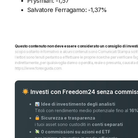
Prysmian: -1,57
Salvatore Ferragamo: -1,37%
Questo contenuto non deve essere considerato un consiglio di invest
scopo soltanto informativo e alcuni contenuti sono Comunicati Stampa scritti 
I lettori sono tenuti pertanto a effettuare le proprie ricerche per verificare
indirettamente, per qualsivoglia danno o perdita, reale o presunta, causata d
https://www.forexguida.com.
Investi con Freedom24 senza commiss
Idee di investimento degli analisti
Titoli con rendimento medio potenziale fino al
16
Sicurezza e trasparenza
i tuoi asset sono custoditi in
conti separati
0 commissioni su azioni ed ETF