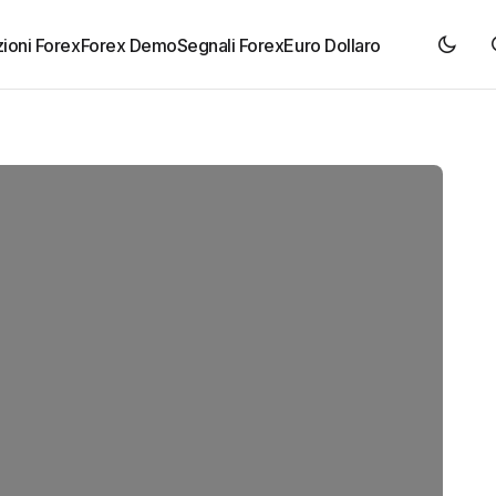
ioni Forex
Forex Demo
Segnali Forex
Euro Dollaro