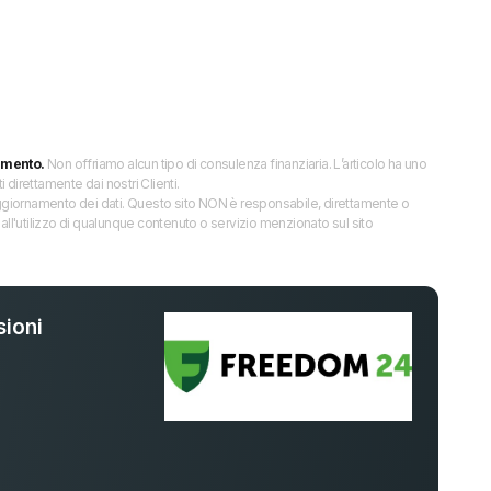
imento.
Non offriamo alcun tipo di consulenza finanziaria. L’articolo ha uno
direttamente dai nostri Clienti.
 l’aggiornamento dei dati. Questo sito NON è responsabile, direttamente o
all'utilizzo di qualunque contenuto o servizio menzionato sul sito
ioni
%