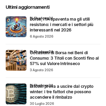
Ultimi aggiornamenti
di Shadowx24
Borse, l’IA spaventa ma gli utili
resistono: i mercati e i settori più
interessanti nel 2026
6 Agosto 2026
di Shadowx24
Occasioni di Borsa nei Beni di
Consumo: 3 Titoli con Sconti fino al
57% sul Valore Intrinseco
3 Agosto 2026
di Shadowx24
Bitcoin prova a uscire dal crypto
winter: i tre fattori che possono
accendere il rimbalzo
30 Luglio 2026