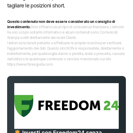
tagliare le posizioni short.
Questo contenuto non deve essere considerato un consiglio di
investimento.
Non offriamo alcun tipo di consulenza finanziaria. L’articolo
ha uno scopo soltanto informativo e alcuni contenuti sono Comunicati
Stampa scritti direttamente dai nostri Clienti.
I lettori sono tenuti pertanto a effettuare le proprie ricerche per verificare
l’aggiornamento dei dati. Questo sito NON è responsabile, direttamente o
indirettamente, per qualsivoglia danno o perdita, reale o presunta, causata
dall'utilizzo di qualunque contenuto o servizio menzionato sul sito
https://www.forexguida.com.
Investi con Freedom24 senza