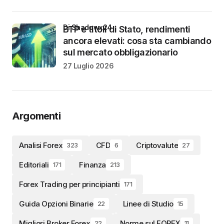
di Shadowx24
BTP e titoli di Stato, rendimenti
ancora elevati: cosa sta cambiando
sul mercato obbligazionario
27 Luglio 2026
Argomenti
Analisi Forex
CFD
Criptovalute
323
6
27
Editoriali
Finanza
171
213
Forex Trading per principianti
171
Guida Opzioni Binarie
Linee di Studio
22
15
Migliori Broker Forex
Norme sul FOREX
22
11