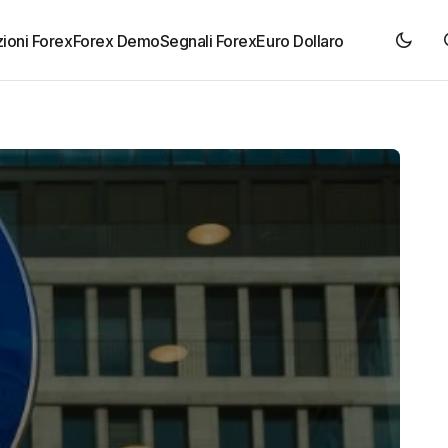
ioni Forex
Forex Demo
Segnali Forex
Euro Dollaro