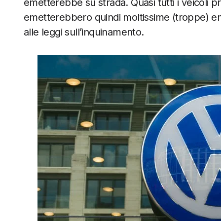
emetterebbe su strada. Quasi tutti i veicoli pr
emetterebbero quindi moltissime (troppe) emis
alle leggi sull’inquinamento.