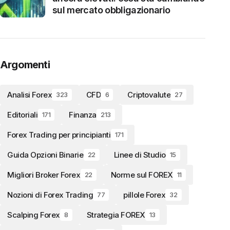
sul mercato obbligazionario
Argomenti
Analisi Forex
CFD
Criptovalute
323
6
27
Editoriali
Finanza
171
213
Forex Trading per principianti
171
Guida Opzioni Binarie
Linee di Studio
22
15
Migliori Broker Forex
Norme sul FOREX
22
11
Nozioni di Forex Trading
pillole Forex
77
32
Scalping Forex
Strategia FOREX
8
13