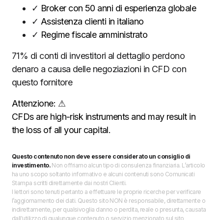
✓
Broker con 50 anni di esperienza globale
✓
Assistenza clienti in italiano
✓
Regime fiscale amministrato
71% di conti di investitori al dettaglio perdono
denaro a causa delle negoziazioni in CFD con
questo fornitore
Attenzione:
⚠
CFDs are high-risk instruments and may result in
the loss of all your capital.
Questo contenuto non deve essere considerato un consiglio di
investimento.
Non offriamo alcun tipo di consulenza finanziaria. L’articolo
ha uno scopo soltanto informativo e alcuni contenuti sono Comunicati
Stampa scritti direttamente dai nostri Clienti.
I lettori sono tenuti pertanto a effettuare le proprie ricerche per verificare
l’aggiornamento dei dati. Questo sito NON è responsabile, direttamente o
indirettamente, per qualsivoglia danno o perdita, reale o presunta, causata
dall'utilizzo di qualunque contenuto o servizio menzionato sul sito