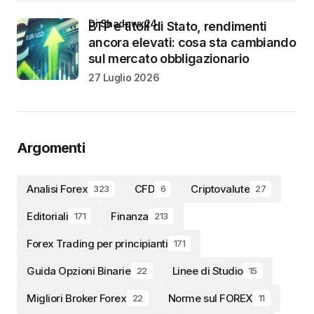
di Shadowx24
BTP e titoli di Stato, rendimenti
ancora elevati: cosa sta cambiando
sul mercato obbligazionario
27 Luglio 2026
Argomenti
Analisi Forex
CFD
Criptovalute
323
6
27
Editoriali
Finanza
171
213
Forex Trading per principianti
171
Guida Opzioni Binarie
Linee di Studio
22
15
Migliori Broker Forex
Norme sul FOREX
22
11