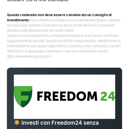
Questo contenuto non deve essere considerato un consiglio di
investimento.
Non offriamo alcun tipo di consulenza finanziaria. L’articolo
ha uno scopo soltanto informativo e alcuni contenuti sono Comunicati
Stampa scritti direttamente dai nostri Clienti.
I lettori sono tenuti pertanto a effettuare le proprie ricerche per verificare
l’aggiornamento dei dati. Questo sito NON è responsabile, direttamente o
indirettamente, per qualsivoglia danno o perdita, reale o presunta, causata
dall'utilizzo di qualunque contenuto o servizio menzionato sul sito
https://www.forexguida.com.
Investi con Freedom24 senza