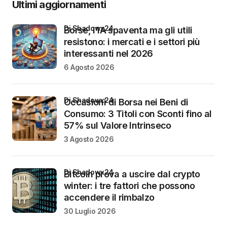
Ultimi aggiornamenti
di Shadowx24
Borse, l’IA spaventa ma gli utili
resistono: i mercati e i settori più
interessanti nel 2026
6 Agosto 2026
di Shadowx24
Occasioni di Borsa nei Beni di
Consumo: 3 Titoli con Sconti fino al
57% sul Valore Intrinseco
3 Agosto 2026
di Shadowx24
Bitcoin prova a uscire dal crypto
winter: i tre fattori che possono
accendere il rimbalzo
30 Luglio 2026