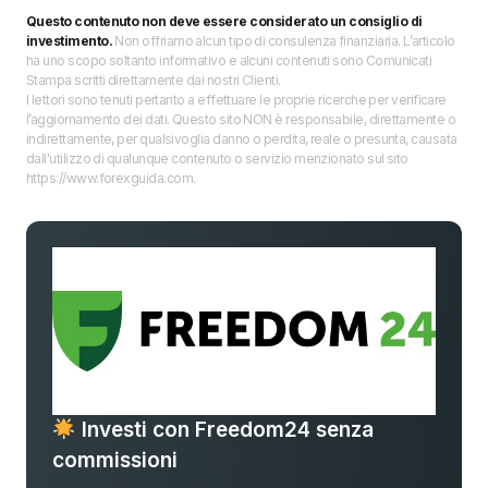
Questo contenuto non deve essere considerato un consiglio di
investimento.
Non offriamo alcun tipo di consulenza finanziaria. L’articolo
ha uno scopo soltanto informativo e alcuni contenuti sono Comunicati
Stampa scritti direttamente dai nostri Clienti.
I lettori sono tenuti pertanto a effettuare le proprie ricerche per verificare
l’aggiornamento dei dati. Questo sito NON è responsabile, direttamente o
indirettamente, per qualsivoglia danno o perdita, reale o presunta, causata
dall'utilizzo di qualunque contenuto o servizio menzionato sul sito
https://www.forexguida.com.
Investi con Freedom24 senza
commissioni