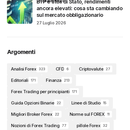
di Shadowx24
BTP e titoli di Stato, rendimenti
ancora elevati: cosa sta cambiando
sul mercato obbligazionario
27 Luglio 2026
Argomenti
Analisi Forex
CFD
Criptovalute
323
6
27
Editoriali
Finanza
171
213
Forex Trading per principianti
171
Guida Opzioni Binarie
Linee di Studio
22
15
Migliori Broker Forex
Norme sul FOREX
22
11
Nozioni di Forex Trading
pillole Forex
77
32