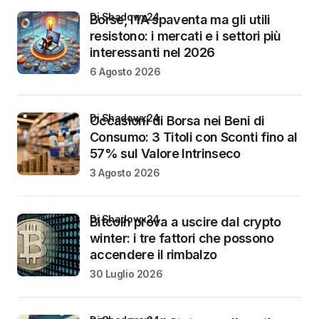
di Shadowx24
Borse, l’IA spaventa ma gli utili
resistono: i mercati e i settori più
interessanti nel 2026
6 Agosto 2026
di Shadowx24
Occasioni di Borsa nei Beni di
Consumo: 3 Titoli con Sconti fino al
57% sul Valore Intrinseco
3 Agosto 2026
di Shadowx24
Bitcoin prova a uscire dal crypto
winter: i tre fattori che possono
accendere il rimbalzo
30 Luglio 2026