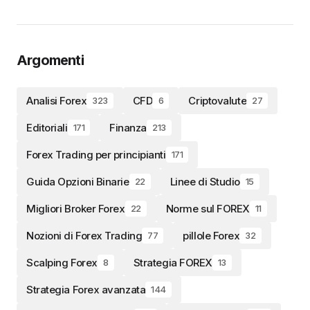
Argomenti
Analisi Forex
CFD
Criptovalute
323
6
27
Editoriali
Finanza
171
213
Forex Trading per principianti
171
Guida Opzioni Binarie
Linee di Studio
22
15
Migliori Broker Forex
Norme sul FOREX
22
11
Nozioni di Forex Trading
pillole Forex
77
32
Scalping Forex
Strategia FOREX
8
13
Strategia Forex avanzata
144