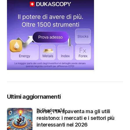
Ultimi aggiornamenti
di Shadowx24
Borse, l’IA spaventa ma gli utili
resistono: i mercati e i settori più
interessanti nel 2026