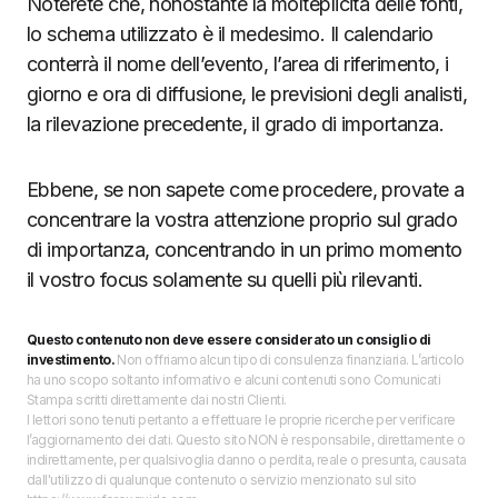
Noterete che, nonostante la molteplicità delle fonti,
lo schema utilizzato è il medesimo. Il calendario
conterrà il nome dell’evento, l’area di riferimento, i
giorno e ora di diffusione, le previsioni degli analisti,
la rilevazione precedente, il grado di importanza.
Ebbene, se non sapete come procedere, provate a
concentrare la vostra attenzione proprio sul grado
di importanza, concentrando in un primo momento
il vostro focus solamente su quelli più rilevanti.
Questo contenuto non deve essere considerato un consiglio di
investimento.
Non offriamo alcun tipo di consulenza finanziaria. L’articolo
ha uno scopo soltanto informativo e alcuni contenuti sono Comunicati
Stampa scritti direttamente dai nostri Clienti.
I lettori sono tenuti pertanto a effettuare le proprie ricerche per verificare
l’aggiornamento dei dati. Questo sito NON è responsabile, direttamente o
indirettamente, per qualsivoglia danno o perdita, reale o presunta, causata
dall'utilizzo di qualunque contenuto o servizio menzionato sul sito