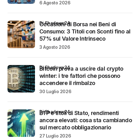
6 Agosto 2026
di Shadowx24
Occasioni di Borsa nei Beni di
Consumo: 3 Titoli con Sconti fino al
57% sul Valore Intrinseco
3 Agosto 2026
di Shadowx24
Bitcoin prova a uscire dal crypto
winter: i tre fattori che possono
accendere il rimbalzo
30 Luglio 2026
di Shadowx24
BTP e titoli di Stato, rendimenti
ancora elevati: cosa sta cambiando
sul mercato obbligazionario
27 Luglio 2026