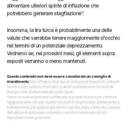
alimentare ulteriori spinte di inflazione che
potrebbero generare stagflazione”.
Insomma, la lira turca è probabilmente una delle
valute che varrebbe tenere maggiormente d’occhio
nei termini di un potenziale deprezzamento.
Vedremo se, nei prossimi mesi, gli elementi sopra
esposti verranno o meno mantenuti.
Questo contenuto non deve essere considerato un consiglio di
investimento.
Non offriamo alcun tipo di consulenza finanziaria. L’articolo
ha uno scopo soltanto informativo e alcuni contenuti sono Comunicati
Stampa scritti direttamente dai nostri Clienti.
I lettori sono tenuti pertanto a effettuare le proprie ricerche per verificare
l’aggiornamento dei dati. Questo sito NON è responsabile, direttamente o
indirettamente, per qualsivoglia danno o perdita, reale o presunta, causata
dall'utilizzo di qualunque contenuto o servizio menzionato sul sito
https://www.forexguida.com.