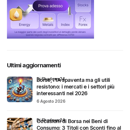
Ultimi aggiornamenti
di Shadowx24
Borse, l’IA spaventa ma gli utili
resistono: i mercati e i settori più
interessanti nel 2026
6 Agosto 2026
di Shadowx24
Occasioni di Borsa nei Beni di
Consumo: 3 Titoli con Sconti fino al