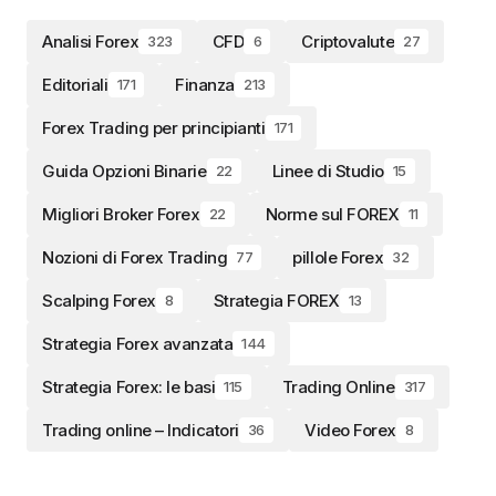
Analisi Forex
CFD
Criptovalute
323
6
27
Editoriali
Finanza
171
213
Forex Trading per principianti
171
Guida Opzioni Binarie
Linee di Studio
22
15
Migliori Broker Forex
Norme sul FOREX
22
11
Nozioni di Forex Trading
pillole Forex
77
32
Scalping Forex
Strategia FOREX
8
13
Strategia Forex avanzata
144
Strategia Forex: le basi
Trading Online
115
317
Trading online – Indicatori
Video Forex
36
8