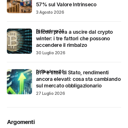
57% sul Valore Intrinseco
3 Agosto 2026
di Shadowx24
Bitcoin prova a uscire dal crypto
winter: i tre fattori che possono
accendere il rimbalzo
30 Luglio 2026
di Shadowx24
BTP e titoli di Stato, rendimenti
ancora elevati: cosa sta cambiando
sul mercato obbligazionario
27 Luglio 2026
Argomenti