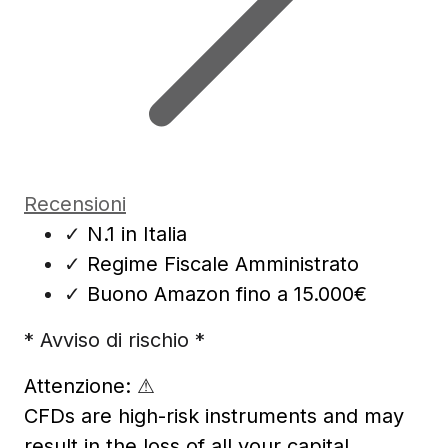
Recensioni
✓
N.1 in Italia
✓
Regime Fiscale Amministrato
✓
Buono Amazon fino a 15.000€
* Avviso di rischio *
Attenzione:
⚠
CFDs are high-risk instruments and may
result in the loss of all your capital.