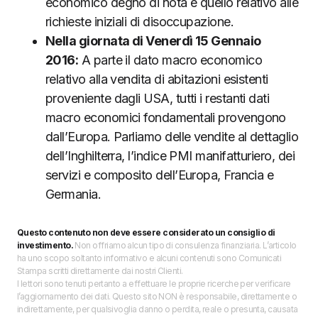
economico degno di nota è quello relativo alle
richieste iniziali di disoccupazione.
Nella giornata di Venerdì 15 Gennaio
2016:
A parte il dato macro economico
relativo alla vendita di abitazioni esistenti
proveniente dagli USA, tutti i restanti dati
macro economici fondamentali provengono
dall’Europa. Parliamo delle vendite al dettaglio
dell’Inghilterra, l’indice PMI manifatturiero, dei
servizi e composito dell’Europa, Francia e
Germania.
Questo contenuto non deve essere considerato un consiglio di
investimento.
Non offriamo alcun tipo di consulenza finanziaria. L’articolo
ha uno scopo soltanto informativo e alcuni contenuti sono Comunicati
Stampa scritti direttamente dai nostri Clienti.
I lettori sono tenuti pertanto a effettuare le proprie ricerche per verificare
l’aggiornamento dei dati. Questo sito NON è responsabile, direttamente o
indirettamente, per qualsivoglia danno o perdita, reale o presunta, causata