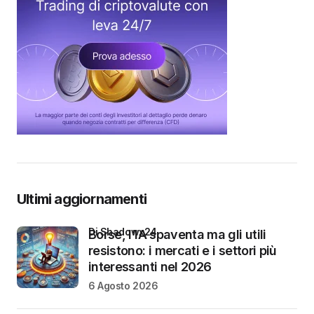
Ultimi aggiornamenti
di Shadowx24
Borse, l’IA spaventa ma gli utili
resistono: i mercati e i settori più
interessanti nel 2026
6 Agosto 2026