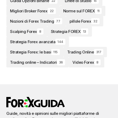
Guida Opzioni Binarie
Linee di Studio
22
15
Migliori Broker Forex
Norme sul FOREX
22
11
Nozioni di Forex Trading
pillole Forex
77
32
Scalping Forex
Strategia FOREX
8
13
Strategia Forex avanzata
144
Strategia Forex: le basi
Trading Online
115
317
Trading online – Indicatori
Video Forex
36
8
Guide, novità e opinioni sulle migliori piattaforme di