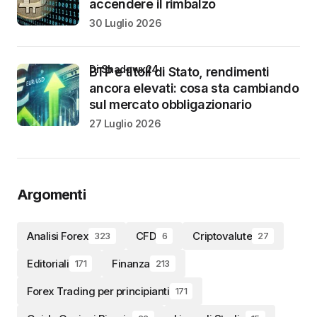
accendere il rimbalzo
30 Luglio 2026
di Shadowx24
BTP e titoli di Stato, rendimenti
ancora elevati: cosa sta cambiando
sul mercato obbligazionario
27 Luglio 2026
Argomenti
Analisi Forex
CFD
Criptovalute
323
6
27
Editoriali
Finanza
171
213
Forex Trading per principianti
171