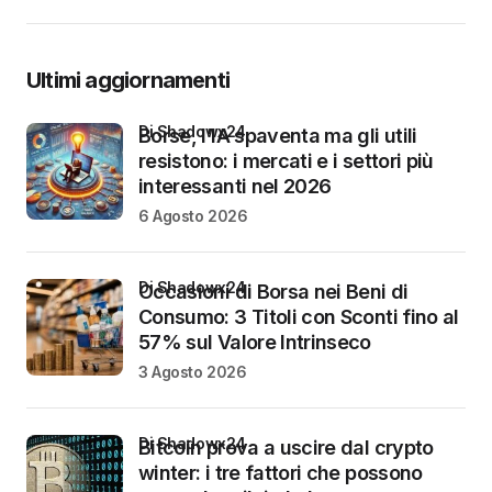
Ultimi aggiornamenti
di Shadowx24
Borse, l’IA spaventa ma gli utili
resistono: i mercati e i settori più
interessanti nel 2026
6 Agosto 2026
di Shadowx24
Occasioni di Borsa nei Beni di
Consumo: 3 Titoli con Sconti fino al
57% sul Valore Intrinseco
3 Agosto 2026
di Shadowx24
Bitcoin prova a uscire dal crypto
winter: i tre fattori che possono