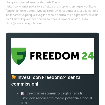
Stampa scritti direttamente dai nostri Clienti.
I lettori sono tenuti pertanto a effettuare le proprie ricerche per verificare
l’aggiornamento dei dati. Questo sito NON è responsabile, direttamente o
indirettamente, per qualsivoglia danno o perdita, reale o presunta, causata
dall'utilizzo di qualunque contenuto o servizio menzionato sul sito
https://www.forexguida.com.
Investi con Freedom24 senza
commissioni
Idee di investimento degli analisti
Titoli con rendimento medio potenziale fino al
16%