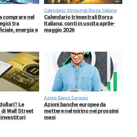
Calendario trimestrali Borsa Italiana
da comprare nel
Calendario trimestrali Borsa
egici tra
Italiana: conti in uscita aprile-
ficiale, energia e
maggio 2026
Azioni Bance Europee
dollari? Le
Azioni banche europee da
 di Wall Street
mettere nel mirino nei prossimi
investitori
mesi