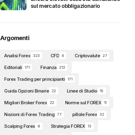
sul mercato obbligazionario
Argomenti
Analisi Forex
CFD
Criptovalute
323
6
27
Editoriali
Finanza
171
213
Forex Trading per principianti
171
Guida Opzioni Binarie
Linee di Studio
22
15
Migliori Broker Forex
Norme sul FOREX
22
11
Nozioni di Forex Trading
pillole Forex
77
32
Scalping Forex
Strategia FOREX
8
13