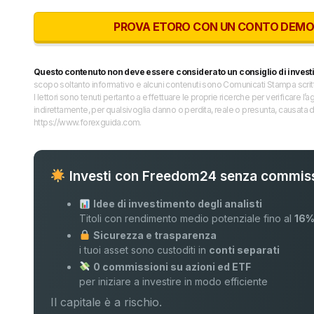
PROVA ETORO CON UN CONTO DEMO G
Questo contenuto non deve essere considerato un consiglio di invest
scopo soltanto informativo e alcuni contenuti sono Comunicati Stampa scritti 
I lettori sono tenuti pertanto a effettuare le proprie ricerche per verificare
indirettamente, per qualsivoglia danno o perdita, reale o presunta, causata d
https://www.forexguida.com.
Investi con Freedom24 senza commiss
Idee di investimento degli analisti
Titoli con rendimento medio potenziale fino al
16
Sicurezza e trasparenza
i tuoi asset sono custoditi in
conti separati
0 commissioni su azioni ed ETF
per iniziare a investire in modo efficiente
Il capitale è a rischio.