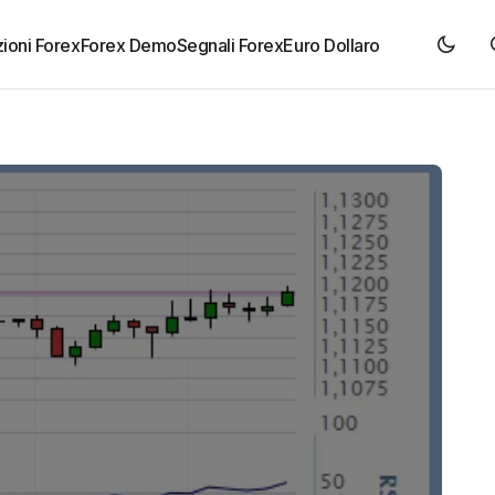
ioni Forex
Forex Demo
Segnali Forex
Euro Dollaro