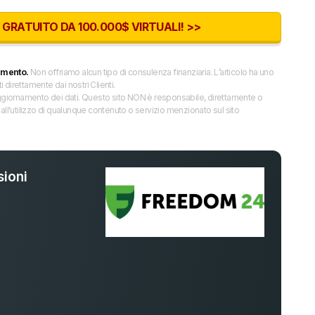
RATUITO DA 100.000$ VIRTUALI! >>
imento.
Non offriamo alcun tipo di consulenza finanziaria. L’articolo ha uno
direttamente dai nostri Clienti.
 l’aggiornamento dei dati. Questo sito NON è responsabile, direttamente o
all'utilizzo di qualunque contenuto o servizio menzionato sul sito
ioni
%