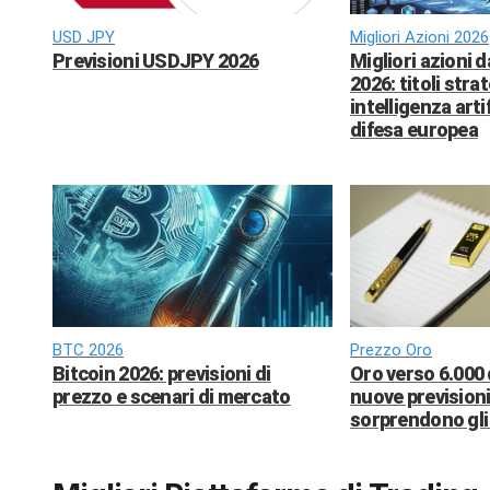
USD JPY
Migliori Azioni 2026
Previsioni USDJPY 2026
Migliori azioni 
2026: titoli strat
intelligenza arti
difesa europea
BTC 2026
Prezzo Oro
Bitcoin 2026: previsioni di
Oro verso 6.000 
prezzo e scenari di mercato
nuove previsioni
sorprendono gli 