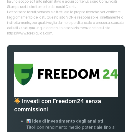
ha uno scopo soltanto informativo e alcuni contenuti sono Comunicati
Stampa scritti direttamente dai nostri Clienti.
I lettori sono tenuti pertanto a effettuare le proprie ricerche per verificare
l’aggiornamento dei dati. Questo sito NON è responsabile, direttamente o
indirettamente, per qualsivoglia danno o perdita, reale o presunta, causata
dall'utilizzo di qualunque contenuto o servizio menzionato sul sito
https://www.forexguida.com.
Investi con Freedom24 senza
commissioni
Idee di investimento degli analisti
Titoli con rendimento medio potenziale fino al