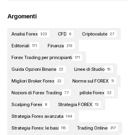
Argomenti
Analisi Forex
CFD
Criptovalute
323
6
27
Editoriali
Finanza
171
213
Forex Trading per principianti
171
Guida Opzioni Binarie
Linee di Studio
22
15
Migliori Broker Forex
Norme sul FOREX
22
11
Nozioni di Forex Trading
pillole Forex
77
32
Scalping Forex
Strategia FOREX
8
13
Strategia Forex avanzata
144
Strategia Forex: le basi
Trading Online
115
317