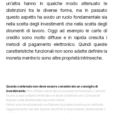
un’altra hanno in qualche modo attenuato le
distinzioni tra le diverse forme, ma in passato
questo aspetto ha avuto un ruolo fondamentale sia
nella scelta degli investimenti che nella scelta degli
strumenti di lavoro. Oggi ad esempio le carte di
credito sono molto diffuse e in rapida crescita i
metodi di pagamento elettronico. Quindi queste
caratteristiche funzionali non sono adatte definire la
moneta mentre lo sono altre proprietà intrinseche.
Questo contenuto non deve essere considerato un consiglio di
investimento.
Non offriamo alcun tipo di consulenza finanziaria. L’articolo
ha uno scopo soltanto informativo e alcuni contenuti sono Comunicati
Stampa scritti direttamente dai nostri Clienti.
I lettori sono tenuti pertanto a effettuare le proprie ricerche per verificare
l’aggiornamento dei dati. Questo sito NON è responsabile, direttamente o