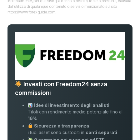
indirettamente, per qualsivoglia danno o perdita, reale o presunta, causata
dall'utilizzo di qualunque contenuto o servizio menzionato sul sito
https://www.forexguida.com.
Investi con Freedom24 senza
commissioni
Idee di investimento degli analisti
Titoli con rendimento medio potenziale fino al
16%
Sicurezza e trasparenza
i tuoi asset sono custoditi in
conti separati
0 commissioni su azioni ed ETF