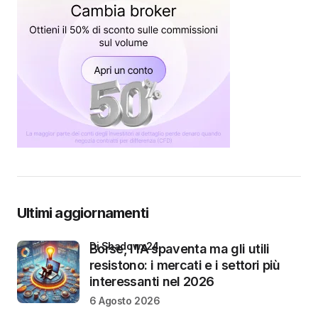
Ultimi aggiornamenti
di Shadowx24
Borse, l’IA spaventa ma gli utili
resistono: i mercati e i settori più
interessanti nel 2026
6 Agosto 2026