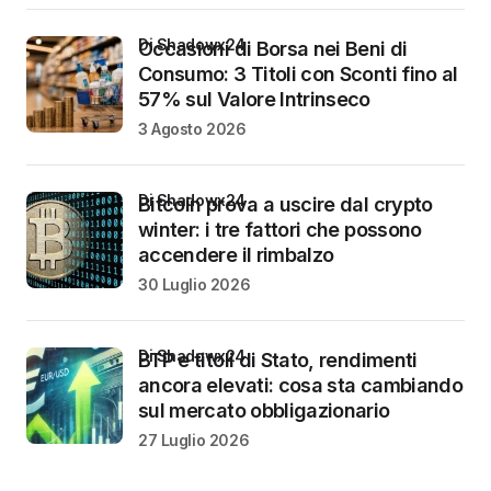
di Shadowx24
Occasioni di Borsa nei Beni di
Consumo: 3 Titoli con Sconti fino al
57% sul Valore Intrinseco
3 Agosto 2026
di Shadowx24
Bitcoin prova a uscire dal crypto
winter: i tre fattori che possono
accendere il rimbalzo
30 Luglio 2026
di Shadowx24
BTP e titoli di Stato, rendimenti
ancora elevati: cosa sta cambiando
sul mercato obbligazionario
27 Luglio 2026