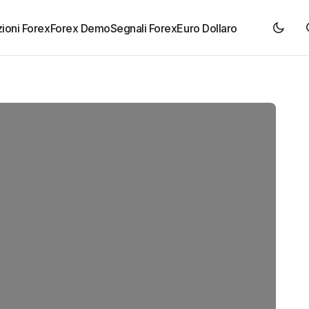
ioni Forex
Forex Demo
Segnali Forex
Euro Dollaro