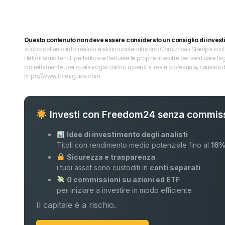
Questo contenuto non deve essere considerato un consiglio di invest
scopo soltanto informativo e alcuni contenuti sono Comunicati Stampa scritti 
I lettori sono tenuti pertanto a effettuare le proprie ricerche per verificare
indirettamente, per qualsivoglia danno o perdita, reale o presunta, causata d
https://www.forexguida.com.
Investi con Freedom24 senza commiss
Idee di investimento degli analisti
Titoli con rendimento medio potenziale fino al
16
Sicurezza e trasparenza
i tuoi asset sono custoditi in
conti separati
0 commissioni su azioni ed ETF
per iniziare a investire in modo efficiente
Il capitale è a rischio.