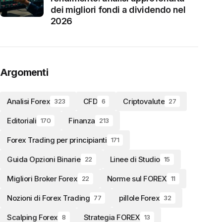
dei migliori fondi a dividendo nel
2026
Argomenti
Analisi Forex
CFD
Criptovalute
323
6
27
Editoriali
Finanza
170
213
Forex Trading per principianti
171
Guida Opzioni Binarie
Linee di Studio
22
15
Migliori Broker Forex
Norme sul FOREX
22
11
Nozioni di Forex Trading
pillole Forex
77
32
Scalping Forex
Strategia FOREX
8
13