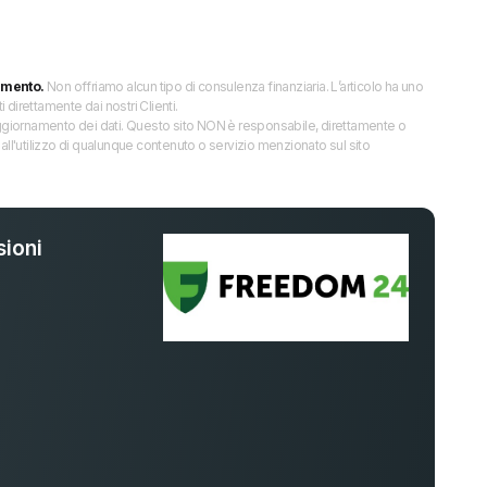
imento.
Non offriamo alcun tipo di consulenza finanziaria. L’articolo ha uno
direttamente dai nostri Clienti.
 l’aggiornamento dei dati. Questo sito NON è responsabile, direttamente o
all'utilizzo di qualunque contenuto o servizio menzionato sul sito
ioni
%