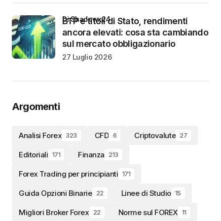
di Shadowx24
BTP e titoli di Stato, rendimenti
ancora elevati: cosa sta cambiando
sul mercato obbligazionario
27 Luglio 2026
Argomenti
Analisi Forex
CFD
Criptovalute
323
6
27
Editoriali
Finanza
171
213
Forex Trading per principianti
171
Guida Opzioni Binarie
Linee di Studio
22
15
Migliori Broker Forex
Norme sul FOREX
22
11