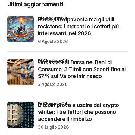
Ultimi aggiornamenti
di Shadowx24
Borse, l’IA spaventa ma gli utili
resistono: i mercati e i settori più
interessanti nel 2026
6 Agosto 2026
di Shadowx24
Occasioni di Borsa nei Beni di
Consumo: 3 Titoli con Sconti fino al
57% sul Valore Intrinseco
3 Agosto 2026
di Shadowx24
Bitcoin prova a uscire dal crypto
winter: i tre fattori che possono
accendere il rimbalzo
30 Luglio 2026