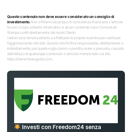
Questo contenuto non deve essere considerato un consiglio di
investimento.
Non offriamo alcun tipo di consulenza finanziaria. L’articolo
ha uno scopo soltanto informativo e alcuni contenuti sono Comunicati
Stampa scritti direttamente dai nostri Clienti.
I lettori sono tenuti pertanto a effettuare le proprie ricerche per verificare
l’aggiornamento dei dati. Questo sito NON è responsabile, direttamente o
indirettamente, per qualsivoglia danno o perdita, reale o presunta, causata
dall'utilizzo di qualunque contenuto o servizio menzionato sul sito
https://www.forexguida.com.
Investi con Freedom24 senza